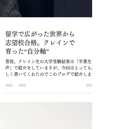
留学で広がった世界から
志望校合格。クレインで
育った“自分軸”
普段、クレイン生の大学受験結果は「卒業生の
声」で紹介をしていますが、今回はとっても詳
しく書いてくれたのでこのブログで紹介しま
す。彼女は、私が前任校で最後に担当をした学
年にいた生徒でした。中１の頃の印象は"明るく
真面目な子"。剣道部に所属していて、元気に笑
顔で挨拶をしてくれました。中１の終わりで私
は退職したのですが、中３の秋に「高校から留
学をしたい」ということでお母さんからクレイ