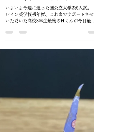
【大学受験】クレイン生
が臨む国公立２次試験
いよいよ今週に迫った国公立大学2次入試。 ク
レイン英学校初年度、これまでサポートさせて
いただいた高校3年生最後のHくんが今日最後
の授業でやってきました。 彼との出会いは６
月。英語が苦手で、でも頼れる先生もおらず…
という状況を見かねてお母様が、まだまだスタ
ートしたてのクレイン...