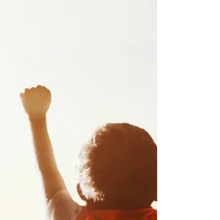
ンに連絡をいただきました。高校1年生で彼女
はカナダへ渡り、この6月に卒業、将来は国際
機関でマイノリティの声を届けたいという夢を
抱き、長い時間をかけて自分に向き合い受験の
準備をしてきました。いまこうやって志望の大
学に合格し夢に一歩近づいたことをとても嬉し
く思います。
———————————————————— 高
校三年生の初め頃から、高校留学帰国後の大学
受験に向けてのIELTS対策、志望理由書制作、
自己探求、面接対策をしていただきました。 ま
ず始めに、原田先生との個別授業の魅力につい
てです。以下でそれぞれの授業について詳しく
述べますが、まずは先生の授業を通して私が強
く感じたこと