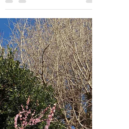
共通テストどうだった？
講評リーディング編
２回目となる大学入試共通テストが先週末行わ
れました。主題傾向や難易度などどうなるのか
不安がありましたが、どうだったでしょうか。
結果的には、リーディング、リスニング共に
「前年度並み、もしくはやや易化」というのが
実際に解いてみた感想です。とはいえ、総語数
は昨年よりも500語程...