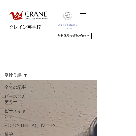
特定非営利活動法人
クレイン英学校
U-CRANE
無料体験/お問い合わせ
ブログ
受験英語
全ての記事
ピースアカ
デミー
ピースキャ
ンプ
volunteer_activities
留学