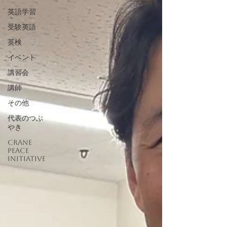
英語学習
受験英語
英検
イベント
講習会
講師
その他
代表のつぶ
やき
CRANE
Peace
Initiative