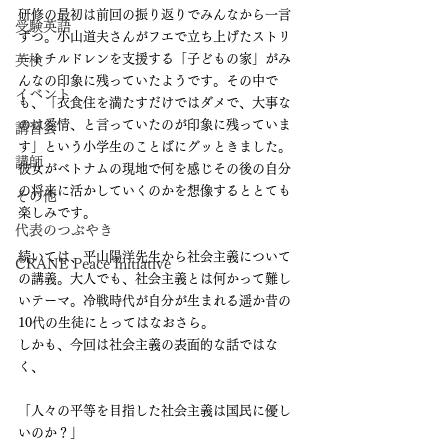
研修の最初は前回の振り返りでみんなから一言
受験英語
ずつ。小山道夫さんがフエで立ち上げたストリ
ートチルドレンを支援する「子どもの家」がみ
英検
んなの印象に残っていたようです。その中で
イベント
も、「衣食住を満たすだけではダメで、大事な
のは愛情、と言っていたのが印象に残っていま
講習会
す」という小学生のことばにグッときました。
講師
彼女がベトナムの現地で何を感じその後の自分
の将来に活かしていくのかを想像するととても
その他
楽しみです。
代表のつぶやき
続いては、平山陽洋先生から社会主義について
CRANE Peace Initiative
の講義。大人でも、社会主義とは何かって難し
いテーマ。冷戦時代が自分が生まれる遥か昔の
10代の生徒にとってはなおさら。
しかも、今回は社会主義の表面的な話ではな
く、
「人々の平等を目指した社会主義は国民に優し
いのか？」