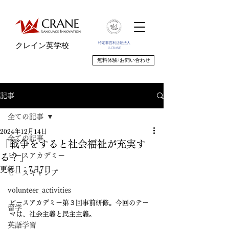
特定非営利活動法人
クレイン英学校
U-CRANE
無料体験/お問い合わせ
記事
全ての記事
2024年12月14日
全ての記事
「戦争をすると社会福祉が充実す
ピースアカデミー
る？」
更新日：
7月7日
ピースキャンプ
volunteer_activities
ピースアカデミー第３回事前研修。今回のテー
留学
マは、社会主義と民主主義。
英語学習