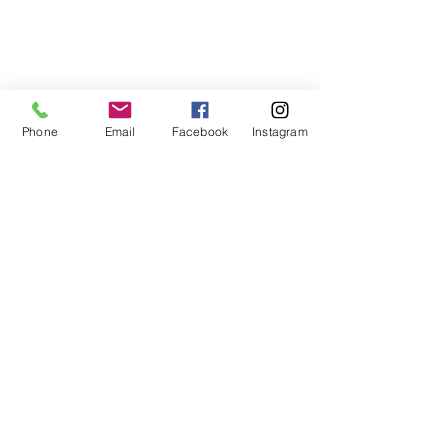
Phone
Email
Facebook
Instagram
コメント
コメントを追加…
ピースキャンプ2026 in沖
ピースアカデミ
縄 事前研修開始
れにて修了
クレイン英学校
​CRANE
by Language Innovation
lang.i.tharada@gmail.com