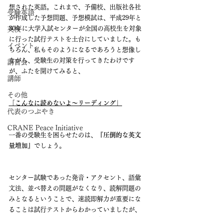
想された英語。これまで、予備校、出版社各社
受験英語
が作成した予想問題、予想模試は、平成29年と
30年に大学入試センターが全国の高校生を対象
英検
に行った試行テストを土台にしていました。も
イベント
ちろん、私もそのようになるであろうと想像し
ながら、受験生の対策を行ってきたわけです
講習会
が、ふたを開けてみると、
講師
その他
「こんなに読めないよ〜リーディング」
代表のつぶやき
CRANE Peace Initiative
一番の受験生を困らせたのは、
『圧倒的な英文
量増加』
でしょう。
センター試験であった発音・アクセント、語彙
文法、並べ替えの問題がなくなり、読解問題の
みとなるということで、速読即解力が重要にな
ることは試行テストからわかっていましたが、