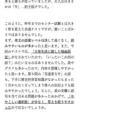
来ると誰もが思っていましたが、主人公はまさ
かの「牛」…拍子抜けでした。
このように、昨年までのセンター試験とは大き
く形を変えた共通テストですが、悪いことばか
りではありませんでした。
まず、
英文の語彙レベルは決して高くなく、読
みやすいものが多かった
と思います。また、今
回のテストでは、
「日常生活に即した場面設
定」
がなされていたので、「いったいこれ何の
話？」みたいなものはありませんでした。表や
グラフも多かったので、内容を想像しやすかっ
たと思います。第５問の「芸達者な牛」の話
も、下手に歴史的背景知識がなかったらまった
く分からなくなってしまう偉人の伝記よりも読
みやすかったでしょう。さらに、表の空欄に語
句を当てはめる問題が多かったおかげで、
「や
やこしい選択肢」が少なく、答えを絞りやすか
った
のではないでしょうか。