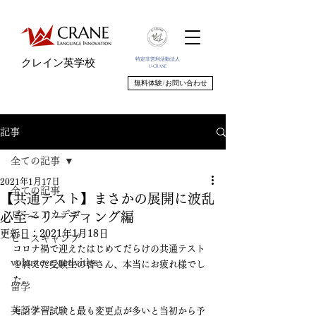
特定非営利活動法人
クレイン英学校
U-CRANE
無料体験/お問い合わせ
記事
全ての記事
2021年1月17日
全ての記事
【共通テスト】まさかの展開に波乱
ピースアカデミー
必至〜リーディング編
更新日：
2021年1月18日
ピースキャンプ
コロナ禍で迎えたはじめてだらけの共通テスト
volunteer_activities
を終えた受験生の皆さん、本当にお疲れ様でし
た。
留学
英語学習
センター試験と最も変更点が多いと当初から予