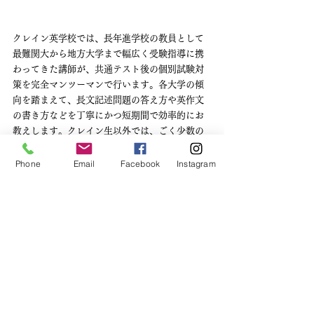
クレイン英学校では、長年進学校の教員として
最難関大から地方大学まで幅広く受験指導に携
わってきた講師が、共通テスト後の個別試験対
策を完全マンツーマンで行います。各大学の傾
向を踏まえて、長文記述問題の答え方や英作文
の書き方などを丁寧にかつ短期間で効率的にお
教えします。クレイン生以外では、ごく少数の
みの対応となるため、個別試験の英語に不安な
方は、ぜひお早めに
こちら
からお問い合わせく
Phone
Email
Facebook
Instagram
ださい。
受験英語