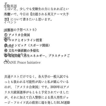
す。
受験英語
とはいえ、少しでも受験生の力になれればとい
英検
う想いで、今日は【出題される英文テーマ大予
想】について書きたいと思います。
イベント
《原田の予想ベスト５》
講習会
① アメリカ合衆国
講師
② コロナとオンライン授業
③ オリンピック（スポーツ関係）
その他
④ 文化や価値観の多様化
代表のつぶやき
⑤ 環境問題（再生エネルギー、プラスチックご
み）
CRANE Peace Initiative
共通テストだけでなく、各大学の一般入試でも
っとも扱われる可能性が高いと私が踏んでいる
のが、「アメリカ合衆国」です。2020年はアメ
リカ大統領選挙がもともと予定されていました
が、それに加えて白人警察による黒人男性ジョ
ージ・フロイド氏の殺害に端を発したBLM運動