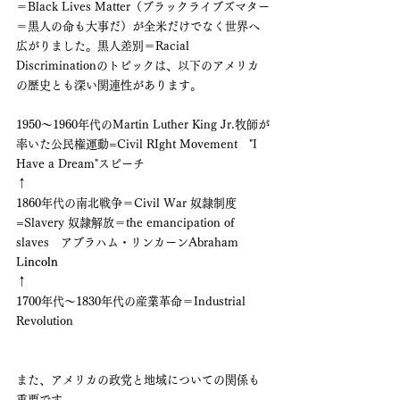
＝Black Lives Matter（ブラックライブズマター
＝黒人の命も大事だ）が全米だけでなく世界へ
広がりました。黒人差別＝Racial 
Discriminationのトピックは、以下のアメリカ
の歴史とも深い関連性があります。
1950〜1960年代のMartin Luther King Jr.牧師が
率いた公民権運動=Civil RIght Movement　"I 
Have a Dream"スピーチ  
↑
1860年代の南北戦争＝Civil War 奴隷制度
=Slavery 奴隷解放＝the emancipation of 
slaves　アブラハム・リンカーンAbraham 
L
incoln
↑
1700年代〜1830年代の産業革命＝Industrial 
Revolution
また、アメリカの政党と地域についての関係も
重要です。