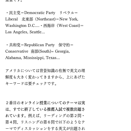
・民主党＝Democratic Party　リベラル＝
Liberal　北東部（Northeast)＝New York, 
Washington D.C....・西海岸（West Coast)＝
Los Angeles, Seattle...
・共和党＝Republican Party　保守的＝
Conservative  南部(South)= Georgia, 
Alabama, Mississippi, Texas...
アメリカについては背景知識の有無で英文の理
解度も大きく変わってきますから、上にあげた
キーワードは要チェックです。
２番目の
オンライン授業についてのテーマは実
は、すでに終了している推薦入試で複数出題さ
れています。
例えば、リーディングの第２問・
第４問、リスニングの第６問で以下のようなテ
ーマでディスカッションをする英文が出題され