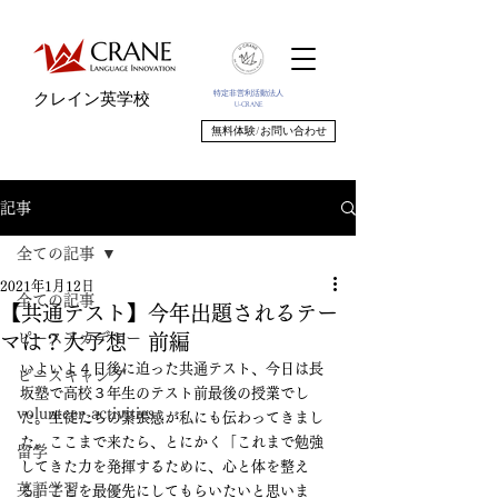
特定非営利活動法人
クレイン英学校
U-CRANE
無料体験/お問い合わせ
記事
全ての記事
2021年1月12日
全ての記事
【共通テスト】今年出題されるテー
ピースアカデミー
マは？大予想 前編
いよいよ４日後に迫った共通テスト、今日は長
ピースキャンプ
坂塾で高校３年生のテスト前最後の授業でし
volunteer_activities
た。生徒たちの緊張感が私にも伝わってきまし
た。ここまで来たら、とにかく「これまで勉強
留学
してきた力を発揮するために、心と体を整え
英語学習
る」ことを最優先にしてもらいたいと思いま