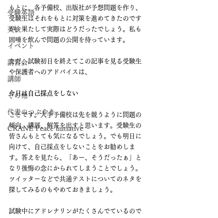
もとに、各予備校、出版社が予想問題を作り、
受験英語
受験生はそれをもとに対策を進めてきたのです
英検
が、果たして実際はどうだったでしょう。私も
固唾を飲んで問題の公開を待っています。
イベント
ただ、試験初日を終えてこの記事を見る受験生
講習会
や保護者へのアドバイスは、
講師
今日は自己採点をしない
その他
代表のつぶやき
ことです。大手予備校は先を競うように問題の
傾向、講評、解答を出すと思います。受験生の
CRANE Peace Initiative
皆さんもとても気になるでしょう。でも明日に
向けて、自己採点をしないことをお勧めしま
す。答えを見たら、「あー、そうだったぁ」と
なり後悔の念にかられてしまうことでしょう。
ツイッターなどで共通テストについてのネタを
探してみるのもやめておきましょう。
試験中にアドレナリンがたくさんでているので