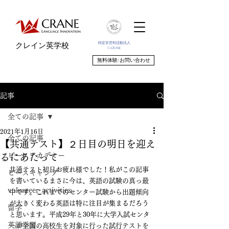
特定非営利活動法人
クレイン英学校
U-CRANE
無料体験/お問い合わせ
記事
全ての記事
2021年1月16日
全ての記事
【共通テスト】２日目の明日を迎え
ピースアカデミー
るにあたって
共通テスト初日お疲れ様でした！私がこの記事
ピースキャンプ
を書いているまさに今は、英語の試験の真っ最
volunteer_activities
中です。これまでのセンター試験から出題傾向
が大きく変わる英語は特に注目が集まるだろう
留学
と思います。平成29年と30年に大学入試センタ
英語学習
ーが全国の高校生を対象に行った試行テストを