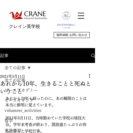
特定非営利活動法人
クレイン英学校
U-CRANE
無料体験/お問い合わせ
記事
全ての記事
2021年3月11日
全ての記事
あれから10年、生きることと死ぬと
ピースアカデミー
いうこと
あれから10年も経ったのに、あの瞬間のことは
ピースキャンプ
本当に鮮明に覚えています。
volunteer_activities
2011年3月11日、当時勤めていた学校の球技大
留学
会。学年末考査が終わり、開放感たっぷりの待
英語学習
ちに待った学校行事。