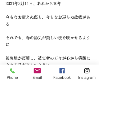
2021年3月11日、あれから10年
今もなお癒えぬ傷と、今もなお戻らぬ故郷があ
る
それでも、春の陽気が美しい桜を咲かせるよう
に
被災地が復興し、被災者の方々が心から笑顔に
なれる日が来ますように…
Phone
Email
Facebook
Instagram
そして今日という、当たり前で、そして壊れや
すくかけがえのない1日が、素晴らしいものであ
りますように…
代表のつぶやき