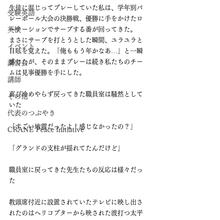
生徒に混じってプレーしていた私は、学年別バ
受験英語
レーボール大会の決勝戦、優勝に手をかけたロ
英検
ーテーションでサーブする番が回ってきた。
まさにサーブを打とうとした瞬間、ユラユラと
イベント
目眩を覚えた。「俺ももう年かなあ…」と一瞬
感じたが、そのままプレーは続き私たちのチー
講習会
ムは見事優勝を手にした。
講師
喜び冷めやらず戻ってきた職員室は騒然として
その他
いた
代表のつぶやき
「すごい地震だったよ！感じなかったの？」
CRANE Peace Initiative
「グランドの支柱が揺れてたんだけど」
職員室に戻ってきた先生たちの反応は様々だっ
た
教頭席付近に設置されていたテレビに映し出さ
れたのはヘリコプターから映された波打つ太平