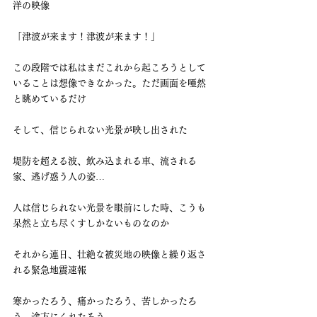
洋の映像
「津波が来ます！津波が来ます！」
この段階では私はまだこれから起ころうとして
いることは想像できなかった。ただ画面を唖然
と眺めているだけ
そして、信じられない光景が映し出された
堤防を超える波、飲み込まれる車、流される
家、逃げ惑う人の姿…
人は信じられない光景を眼前にした時、こうも
呆然と立ち尽くすしかないものなのか
それから連日、壮絶な被災地の映像と繰り返さ
れる緊急地震速報
寒かったろう、痛かったろう、苦しかったろ
う、途方にくれたろう…