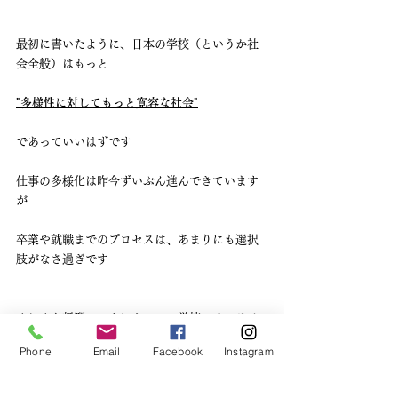
最初に書いたように、日本の学校（というか社
会全般）はもっと
"多様性に対してもっと寛容な社会"
であっていいはずです
仕事の多様化は昨今ずいぶん進んできています
が
卒業や就職までのプロセスは、あまりにも選択
肢がなさ過ぎです
くしくも新型コロナによって、学校のオンライ
ン化が進み、
Phone
Email
Facebook
Instagram
多様な学習を行うことができることが分かって
きた今だからこそ