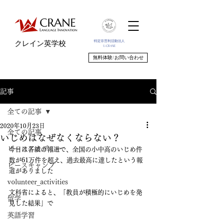
特定非営利活動法人
クレイン英学校
U-CRANE
無料体験/お問い合わせ
記事
全ての記事
2020年10月23日
全ての記事
いじめはなぜなくならない？
ピースアカデミー
今日は各紙の報道で、全国の小中高のいじめ件
数が61万件を超え、過去最高に達したという報
ピースキャンプ
道がありました
volunteer_activities
文科省によると、「教員が積極的にいじめを発
留学
見した結果」で
英語学習