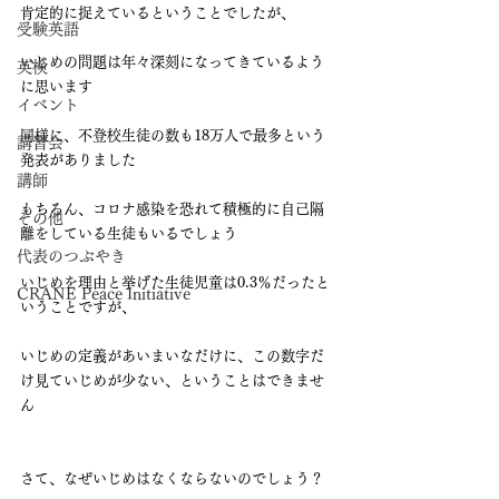
肯定的に捉えているということでしたが、
受験英語
いじめの問題は年々深刻になってきているよう
英検
に思います
イベント
同様に、不登校生徒の数も18万人で最多という
講習会
発表がありました
講師
もちろん、コロナ感染を恐れて積極的に自己隔
その他
離をしている生徒もいるでしょう
代表のつぶやき
いじめを理由と挙げた生徒児童は0.3％だったと
CRANE Peace Initiative
いうことですが、
いじめの定義があいまいなだけに、この数字だ
け見ていじめが少ない、ということはできませ
ん
さて、なぜいじめはなくならないのでしょう？