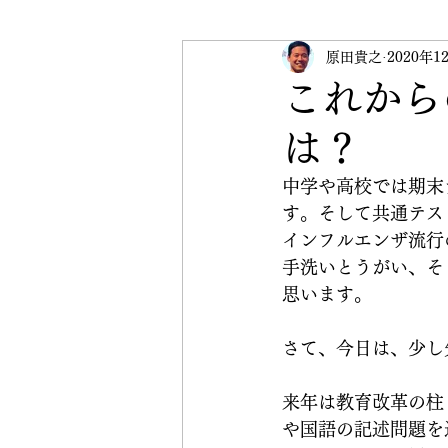
受験英語
原田貴之
英検
2020年1
イベ
これから
は？
CRANE Peace Initiative
中学や高校では期末
す。そして共通テス
インフルエンザ流行
手洗いとうがい、そ
思います。
さて、今日は、少し
来年は教育改革の柱
や国語の記述問題を