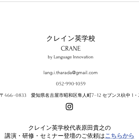
代表が登壇「英語教育推進リ
いま
ーダーシンポジウム」
基本
クレイン英学校
​CRANE
by Language Innovation
lang.i.tharada@gmail.com
052-990-1059
〒466−0833 愛知県名古屋市昭和区隼人町7−12 セブンス杁中 1・
クレイン英学校代表原田貴之の
講演・研修・セミナー登壇のご依頼は
こちらから