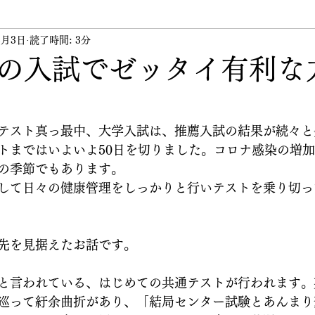
2月3日
ント
読了時間: 3分
講習会
講師
その他
代表のつぶや
の入試でゼッタイ有利な
テスト真っ最中、大学入試は、推薦入試の結果が続々と
トまではいよいよ50日を切りました。コロナ感染の増
の季節でもあります。
して日々の健康管理をしっかりと行いテストを乗り切っ
先を見据えたお話です。
と言われている、はじめての共通テストが行われます。
巡って紆余曲折があり、「結局センター試験とあんまり