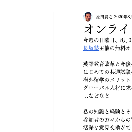
受験英語
原田貴之
英検
2020年8
イベ
オンライ
今週の日曜日、8月9
CRANE Peace Initiative
長坂塾
主催の無料オ
英語教育改革と今後
はじめての共通試験
海外留学のメリット
グローバル人材に求
…などなど
私の知識と経験とそ
参加者の方々からの
活発な意見交換がで