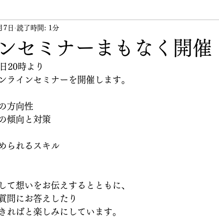
月7日
ント
読了時間: 1分
講習会
講師
その他
代表のつぶや
ンセミナーまもなく開催
日20時より
ンラインセミナーを開催します。
の方向性
の傾向と対策
められるスキル
して想いをお伝えするとともに、
質問にお答えしたり
きればと楽しみにしています。