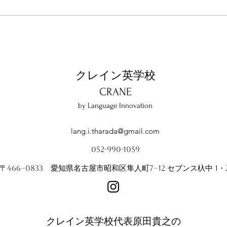
Salt
2025年度クレインの通知表〜
「英語を学ぶだけで、終わら
せない。英語で、世界と関わ
り始める」
クレイン英学校
​CRANE
by Language Innovation
lang.i.tharada@gmail.com
052-990-1059
〒466−0833 愛知県名古屋市昭和区隼人町7−12 セブンス杁中 1・
クレイン英学校代表原田貴之の