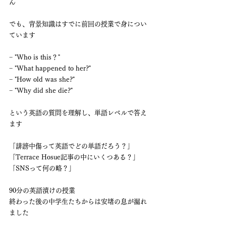
ん
でも、背景知識はすでに前回の授業で身につい
ています
− "Who is this？"
− 
"What happened to her?"
− 
"How old was she?"
− 
"Why did she die?"
という英語の質問を理解し、単語レベルで答え
ます
「誹謗中傷って英語でどの単語だろう？」
「Terrace Hosue記事の中にいくつある？」
「SNSって何の略？」
90分の英語漬けの授業
終わった後の中学生たちからは安堵の息が漏れ
ました