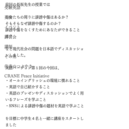
前回の長坂先生の授業では
受験英語
英検
自分たちの周りに誹謗中傷はあるか？
そもそもなぜ誹謗中傷するのか？
イベント
誹謗中傷をなくすためにあなたができること
は？
講習会
講師
など現代社会の問題を日本語でディスカッショ
ンしました。
その他
代表のつぶやき
英語バージョン第１回の今回は、
CRANE Peace Initiative
・オールイングリッシュの環境に慣れること
・英語で自己紹介すること
・英語のプレゼンやディスカッションでよく用
いるフレーズを学ぶこと
・SNSによる誹謗中傷の題材を英語で学ぶこと
を目標に中学生４名と一緒に講座をスタートし
ました