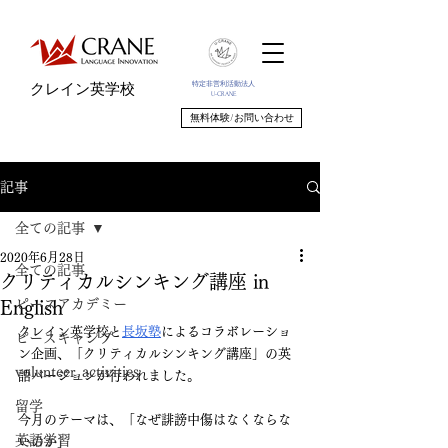
特定非営利活動法人
クレイン英学校
U-CRANE
無料体験/お問い合わせ
記事
全ての記事
2020年6月28日
全ての記事
クリティカルシンキング講座 in
ピースアカデミー
English
クレイン英学校と
長坂塾
によるコラボレーショ
ピースキャンプ
ン企画、「クリティカルシンキング講座」の英
volunteer_activities
語バージョンが行われました。
留学
今月のテーマは、「なぜ誹謗中傷はなくならな
英語学習
いのか」