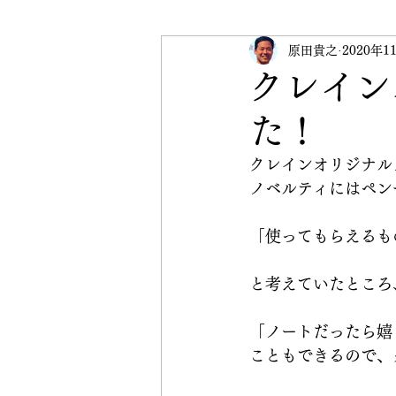
受験英語
原田貴之
英検
2020年1
イベ
クレイン
た！
CRANE Peace Initiative
クレインオリジナル
ノベルティにはペン
「使ってもらえるも
と考えていたところ
「ノートだったら嬉
こともできるので、