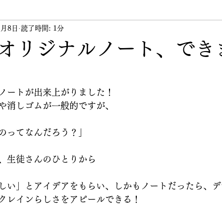
1月8日
ント
読了時間: 1分
講習会
講師
その他
代表のつぶや
オリジナルノート、でき
ノートが出来上がりました！
や消しゴムが一般的ですが、
のってなんだろう？」
、生徒さんのひとりから
しい」とアイデアをもらい、しかもノートだったら、デ
クレインらしさをアピールできる！