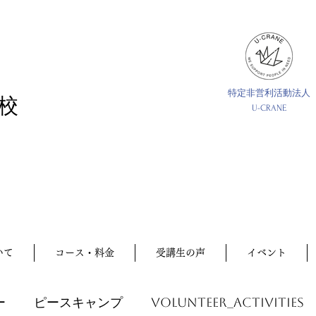
特定非営利活動法人
校
U-CRANE
いて
コース・料金
受講生の声
イベント
ー
ピースキャンプ
volunteer_activities