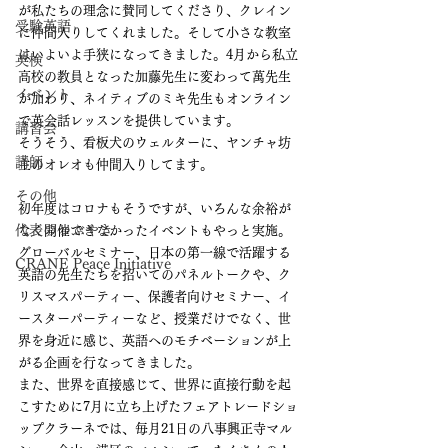
が私たちの理念に賛同してくださり、クレイン
受験英語
に仲間入りしてくれました。そして小さな教室
はいよいよ手狭になってきました。4月から私立
英検
高校の教員となった加藤先生に変わって萬先生
イベント
が加わり、ネイティブのミキ先生もオンライン
で英会話レッスンを提供しています。
講習会
そうそう、看板犬のウェルターに、ヤンチャ坊
講師
主のオレオも仲間入りしてます。
その他
初年度はコロナもそうですが、いろんな余裕が
代表のつぶやき
なく開催できなかったイベントもやっと実施。
グローバルセミナー、日本の第一線で活躍する
CRANE Peace Initiative
英語の先生たちを招いてのパネルトークや、ク
リスマスパーティー、保護者向けセミナー、イ
ースターパーティーなど、授業だけでなく、世
界を身近に感じ、英語へのモチベーションが上
がる企画を行なってきました。
また、世界を直接感じて、世界に直接行動を起
こすために7月に立ち上げたフェアトレードショ
ップクラーネでは、毎月21日の八事興正寺マル