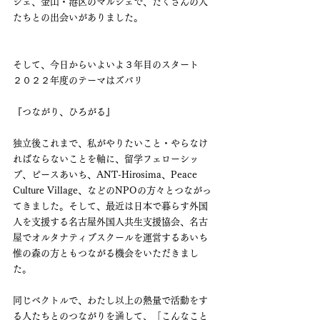
シェ、金山・港区のマルシェで、たくさんの人
たちとの出会いがありました。
そして、今日からいよいよ３年目のスタート
２０２２年度のテーマはズバリ
『つながり、ひろがる』
独立後これまで、私がやりたいこと・やらなけ
ればならないことを軸に、留学フェローシッ
プ、ピースあいち、ANT-Hirosima、Peace 
Culture Village、などのNPOの方々とつながっ
てきました。そして、最近は日本で暮らす外国
人を支援する名古屋外国人共生支援協会、名古
屋でオルタナティブスクールを運営するあいち
惟の森の方ともつながる機会をいただきまし
た。
同じベクトルで、わたし以上の熱量で活動をす
る人たちとのつながりを通して、「こんなこと