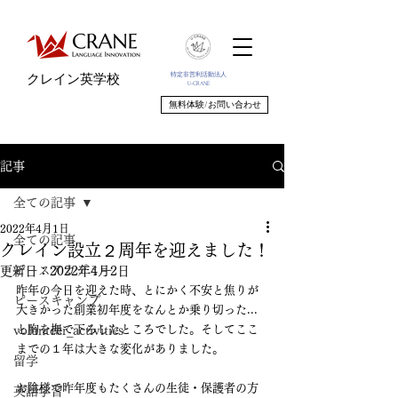
特定非営利活動法人
クレイン英学校
U-CRANE
無料体験/お問い合わせ
記事
全ての記事
2022年4月1日
全ての記事
クレイン設立２周年を迎えました！
ピースアカデミー
更新日：
2022年4月2日
昨年の今日を迎えた時、とにかく不安と焦りが
ピースキャンプ
大きかった創業初年度をなんとか乗り切った...
と胸を撫で下ろしたところでした。そしてここ
volunteer_activities
までの１年は大きな変化がありました。
留学
お陰様で昨年度もたくさんの生徒・保護者の方
英語学習