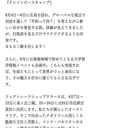
『クレインピースキャンプ』
8月4日〜6日に広島を訪れ、グローバルな視点で
対話を通して「平和って何？」を考えながら新
しい自分を発見する旅。詳細が見えてきました
が、行程表を見るだけでワクワクするような内
容です。
まもなく動き出します！
さらに、6月には東海地域で初めてとなる大学留
学情報イベントも企画中。こちらも実現すれ
ば、生徒たちにとって世界がぐっと身近にな
り、その魅力を存分に感じてもらえるはずで
す。
フェアトレードショップクラーネは、4月7日〜
12日に星ヶ丘三越、23〜24日には四日市近鉄百
貨店に出店します。私たちが暮らしたオースト
ラリア、そこで出会ったアボリジニの美しくも
脆弱な文化と芸術と、インド・パキスタンのカ