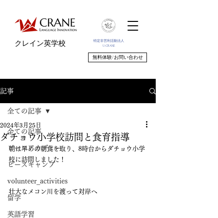
特定非営利活動法人
クレイン英学校
U-CRANE
無料体験/お問い合わせ
記事
全ての記事
2024年3月25日
全ての記事
ダチョウ小学校訪問と食育指導
ピースアカデミー
朝は早めの朝食を取り、8時台からダチョウ小学
校に訪問しました！
ピースキャンプ
volunteer_activities
壮大なメコン川を渡って対岸へ
留学
英語学習