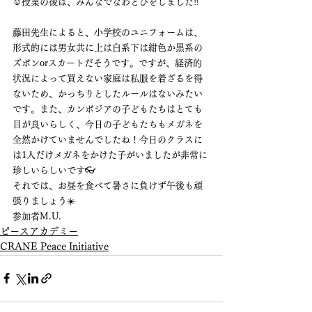
☺️授業の後は、みんなでなわとびをしました‼️
藤田先生によると、小学校のユニフォームは、
形式的には男女共に上は白系下は紺色か黒系の
ズボンorスカートだそうです。ですが、経済的
状況によって買えない家庭は私服を着ざるを得
ないため、かっちりとしたルールはないみたい
です。また、カンボジアの子どもたちはとても
目が良いらしく、今日の子どもたちもメガネを
全然かけていませんでしたね！今日のクラスに
は1人だけメガネをかけた子がいましたが非常に
珍しいらしいです👓
それでは、お昼を食べて暑さに負けず午後も頑
張りましょう☀️
参加者M.U.
ピースアカデミー
CRANE Peace Initiative