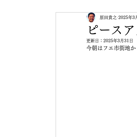
受験英語
原田貴之
英検
2025年3
イベ
ピースア
更新日：
2025年3月31日
CRANE Peace Initiative
今朝はフエ市街地か