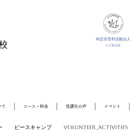
特定非営利活動法人
校
U-CRANE
いて
コース・料金
受講生の声
イベント
ー
ピースキャンプ
volunteer_activities