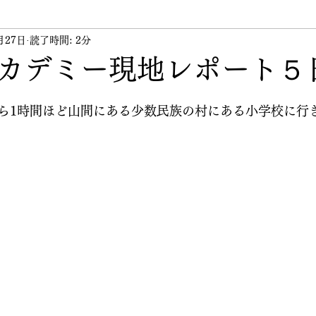
月27日
ント
読了時間: 2分
講習会
講師
その他
代表のつぶや
カデミー現地レポート５
ら1時間ほど山間にある少数民族の村にある小学校に行