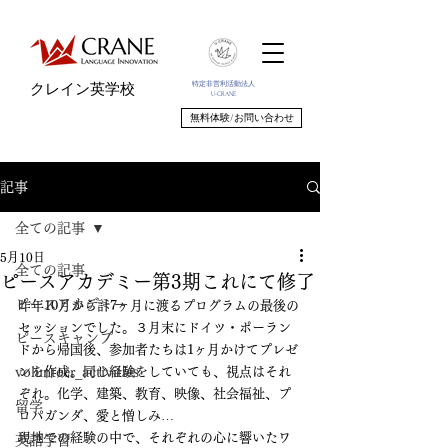
特定非営利活動法人
クレイン英学校
U-CRANE
無料体験/お問い合わせ
記事
全ての記事
5月10日
全ての記事
ピースアカデミー第3期これにて修了
ピースアカデミー
昨年10月から計7ヶ月に渡るプログラムの最後の
セッションでした。３月末にドイツ・ポーラン
ピースキャンプ
ドから帰国後、参加者たちは1ヶ月かけてプレゼ
volunteer_activities
ンを作成。同じ経験をしていても、視点はそれ
ぞれ。化学、建築、教育、映像、社会福祉、プ
留学
ロパガンダ、愛と憎しみ…
現地での経験の中で、それぞれの心に響いたワ
英語学習