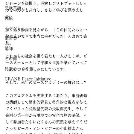
ンシーンを深掘り、考察しアウトプットしたも
受験英語
のをみんなと共有し、さらに学びを深めまし
た。
英検
イベント
振り返り動画を見ながら、「この仲間たちと一
緒に旅ができて本当に幸せだった」と改めて感
講習会
動。
講師
これからの社会を担う君たち一人ひとりが、ピ
その他
ースメーカーとして平和な世界を築いていって
代表のつぶやき
くれることを楽しみにしています。
CRANE Peace Initiative
そして、来年のピースアカデミーの舞台は…？
このプログラムを実施するにあたり、事前研修
の講師として歴史的背景と多角的な視点を与え
てくださった長坂塾代表の長坂潔先生、そして
企画の第一歩から現地での安全な旅の確保、そ
して参加者たちにたくさんの笑顔を与えてくだ
さったピース・イン・ツアーの小山耕太さん