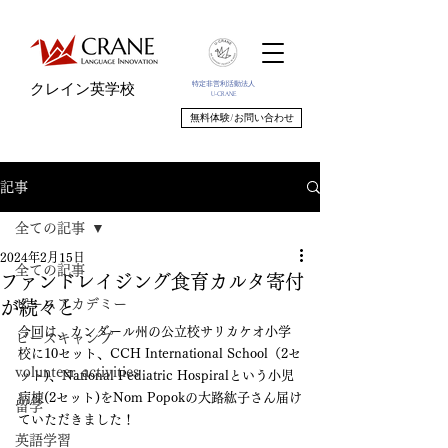
特定非営利活動法人
クレイン英学校
U-CRANE
無料体験/お問い合わせ
記事
全ての記事
2024年2月15日
全ての記事
ファンドレイジング食育カルタ寄付
ピースアカデミー
が続々と
今回は、カンダール州の公立校サリカケオ小学
ピースキャンプ
校に10セット、CCH International School（2セ
volunteer_activities
ット)、National Pediatric Hospiralという小児
病棟(2セット)をNom Popokの大路紘子さん届け
留学
ていただきました！
英語学習