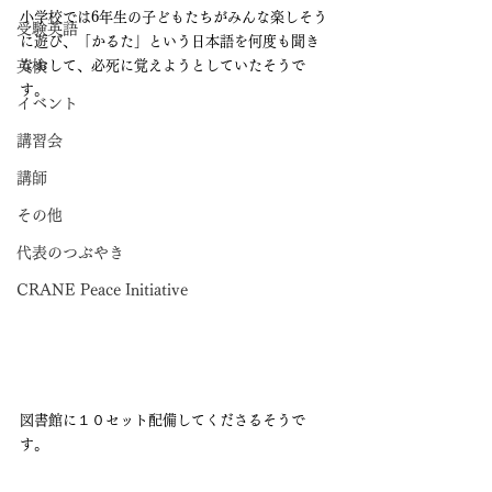
小学校では6年生の子どもたちがみんな楽しそう
受験英語
に遊び、「かるた」という日本語を何度も聞き
英検
なおして、必死に覚えようとしていたそうで
す。
イベント
講習会
講師
その他
代表のつぶやき
CRANE Peace Initiative
図書館に１０セット配備してくださるそうで
す。