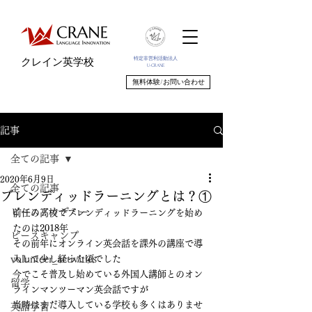
特定非営利活動法人
クレイン英学校
U-CRANE
無料体験/お問い合わせ
記事
全ての記事
2020年6月9日
全ての記事
ブレンディッドラーニングとは？①
ピースアカデミー
前任の高校でブレンディッドラーニングを始め
たのは2018年
ピースキャンプ
その前年にオンライン英会話を課外の講座で導
volunteer_activities
入して少し経った頃でした
今でこそ普及し始めている外国人講師とのオン
留学
ラインマンツーマン英会話ですが
当時はまだ導入している学校も多くはありませ
英語学習