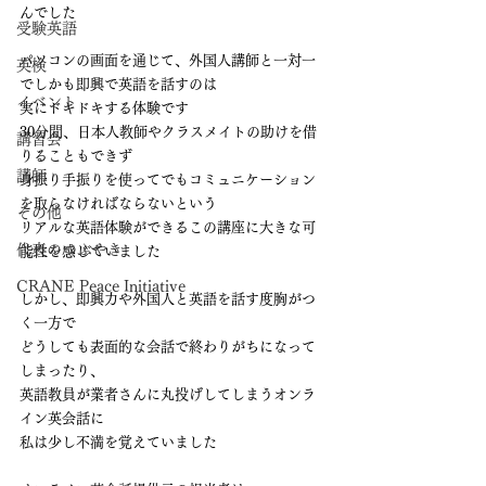
んでした
受験英語
パソコンの画面を通じて、外国人講師と一対一
英検
でしかも即興で英語を話すのは
イベント
実にドキドキする体験です
30分間、日本人教師やクラスメイトの助けを借
講習会
りることもできず
講師
身振り手振りを使ってでもコミュニケーション
を取らなければならないという
その他
リアルな英語体験ができるこの講座に大きな可
代表のつぶやき
能性を感じていました
CRANE Peace Initiative
しかし、即興力や外国人と英語を話す度胸がつ
く一方で
どうしても表面的な会話で終わりがちになって
しまったり、
英語教員が業者さんに丸投げしてしまうオンラ
イン英会話に
私は少し不満を覚えていました