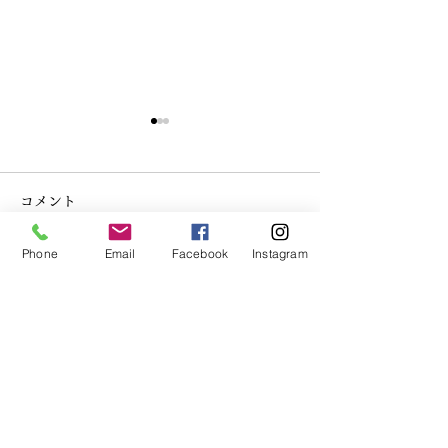
コメント
Phone
Email
Facebook
Instagram
コメントを追加…
代表が登壇「英語教育推
いまさらですが
進リーダーシンポジウ
ンの基本情報
ム」
クレイン英学校
​CRANE
by Language Innovation
lang.i.tharada@gmail.com