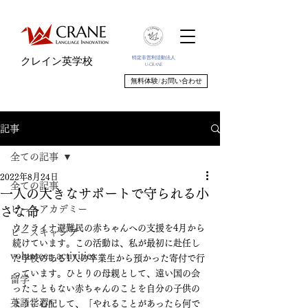
特定非営利活動法人
クレイン英学校
U-CRANE
無料体験/お問い合わせ
記事
全ての記事
2022年8月24日
全ての記事
一人の大きなサポートで守られる小
ピースアカデミー
さな命
ウクライナ避難民の赤ちゃんへの支援を4月から
ピースキャンプ
続けています。この活動は、私が最初に赴任し
volunteer_activities
た学校のある1人の卒業生から預かった寄付で行
っています。ひとりの母親として、遠い国の会
留学
ったこともない赤ちゃんのことを自分の子供の
英語学習
ように心配して、「やれることがあったら何で