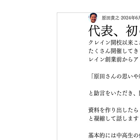
受験英語
原田貴之
英検
2024年6
イベ
代表、初
クレイン開校以来こ
CRANE Peace Initiative
たくさん開催してき
レイン創業前からア
「原田さんの思いや
と助言をいただき、
資料を作り出したら
と凝縮して話します
基本的には中高生の