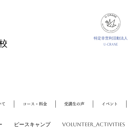
特定非営利活動法人
校
U-CRANE
いて
コース・料金
受講生の声
イベント
ー
ピースキャンプ
volunteer_activities