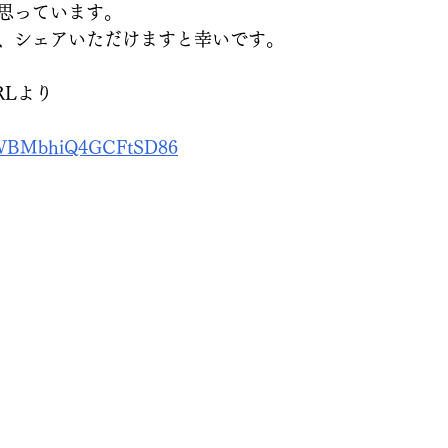
思っています。
、シェアいただけますと幸いです。
RLより
e/FWBMbhiQ4GCFtSD86