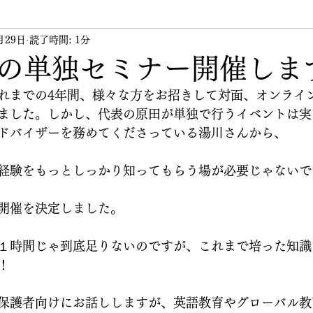
月29日
ント
読了時間: 1分
講習会
講師
その他
代表のつぶや
の単独セミナー開催しま
れまでの4年間、様々な方をお招きして対面、オンライ
ました。しかし、代表の原田が単独で行うイベントは実
ドバイザーを務めてくださっている湯川さんから、
経験をもっとしっかり知ってもらう場が必要じゃないで
開催を決定しました。
１時間じゃ到底足りないのですが、これまで培った知識
！
保護者向けにお話ししますが、英語教育やグローバル教