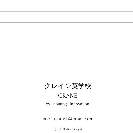
世界と話せる夏にしよう🇪🇹
外国
統を
クレイン英学校
​CRANE
by Language Innovation
lang.i.tharada@gmail.com
052-990-1059