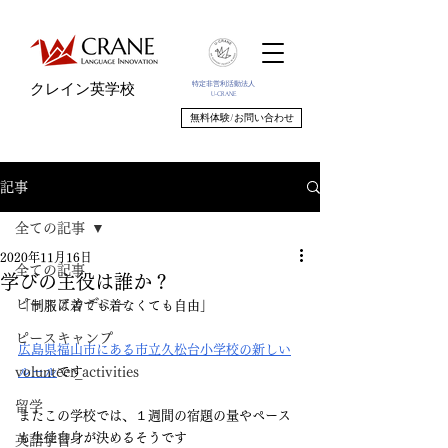
特定非営利活動法人
クレイン英学校
U-CRANE
無料体験/お問い合わせ
記事
全ての記事
2020年11月16日
全ての記事
学びの主役は誰か？
ピースアカデミー
「制服は着ても着なくても自由」
ピースキャンプ
広島県福山市にある市立久松台小学校の新しい
volunteer_activities
ルール
です
留学
またこの学校では、１週間の宿題の量やペース
も生徒自身が決めるそうです
英語学習