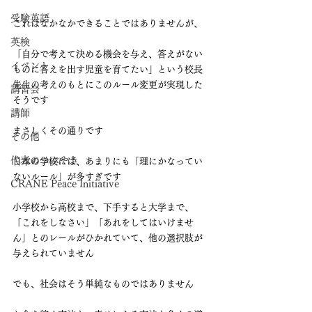
受験英語
これはなかなかできることではありませんが、
英検
「自分で考えて決める機会を与え、答えがない
イベント
ものに答えを出す児童を育てたい」という校長
先生の考えのもとにこのルール変更が実現した
講習会
そうです
講師
まさしくその通りです
その他
代表のつぶやき
日本の学校には、あまりにも「理にかなってい
ないルール」が多すぎです
CRANE Peace Initiative
小学校から高校まで、下手すると大学まで、
「これをしなさい」「あれをしてはいけませ
ん」とのレールがひかれていて、他の選択肢が
与えられていません
でも、社会はそう単純なものではありません