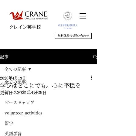
特定非営利活動法人
クレイン英学校
U-CRANE
無料体験/お問い合わせ
記事
全ての記事
2020年4月13日
全ての記事
学びはどこにでも。心に平穏を
ピースアカデミー
更新日：
2024年4月29日
ピースキャンプ
volunteer_activities
留学
英語学習