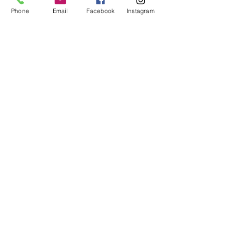
す。
Phone
Email
Facebook
Instagram
成人の日は、皆さんを祝う日でもありますが、
それと同時にここまで見守ってきてくれたお父
さんやお母さんに、君たちのから感謝を伝える
日でもあります。
日頃、親に感謝を伝える機会は少ないかもしれ
ません。この先だって改めて親に面と向かっ
て、「ありがとう」って言うことはなかなかな
いものですよ。
ですから、少し恥ずかしいかもしれませんが、
今日は特別。思っているだけではゼロと一緒、
行動を起こしましょう。
ということで、長々と書いてしまいしました
が、それだけ成人を迎える君たちに対するお祝
いの気持ちとこれからの期待が大きいというこ
とで…
君たちの明るい未来に幸多かれ！