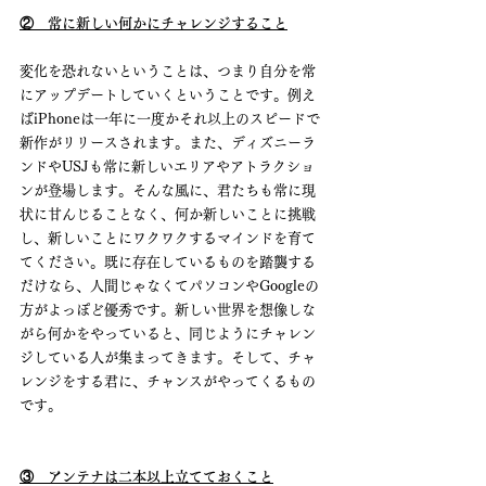
②　常に新しい何かにチャレンジすること
変化を恐れないということは、つまり自分を常
にアップデートしていくということです。例え
ばiPhoneは一年に一度かそれ以上のスピードで
新作がリリースされます。また、ディズニーラ
ンドやUSJも常に新しいエリアやアトラクショ
ンが登場します。そんな風に、君たちも常に現
状に甘んじることなく、何か新しいことに挑戦
し、新しいことにワクワクするマインドを育て
てください。既に存在しているものを踏襲する
だけなら、人間じゃなくてパソコンやGoogleの
方がよっぽど優秀です。新しい世界を想像しな
がら何かをやっていると、同じようにチャレン
ジしている人が集まってきます。そして、チャ
レンジをする君に、チャンスがやってくるもの
です。
③　アンテナは二本以上立てておくこと