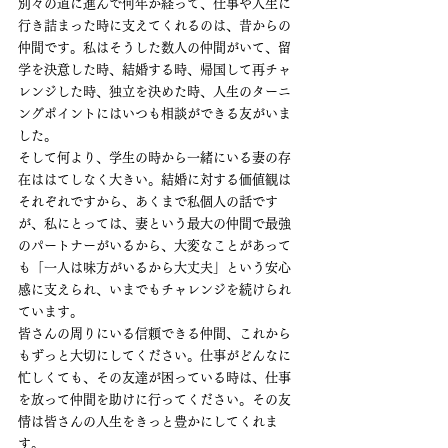
別々の道に進んで何年か経って、仕事や人生に
行き詰まった時に支えてくれるのは、昔からの
仲間です。私はそうした数人の仲間がいて、留
学を決意した時、結婚する時、帰国して再チャ
レンジした時、独立を決めた時、人生のターニ
ングポイントにはいつも相談ができる友がいま
した。
そして何より、学生の時から一緒にいる妻の存
在ははてしなく大きい。結婚に対する価値観は
それぞれですから、あくまで私個人の話です
が、私にとっては、妻という最大の仲間で最強
のパートナーがいるから、大変なことがあって
も「一人は味方がいるから大丈夫」という安心
感に支えられ、いまでもチャレンジを続けられ
ています。
皆さんの周りにいる信頼できる仲間、これから
もずっと大切にしてください。仕事がどんなに
忙しくても、その友達が困っている時は、仕事
を放って仲間を助けに行ってください。その友
情は皆さんの人生をきっと豊かにしてくれま
す。