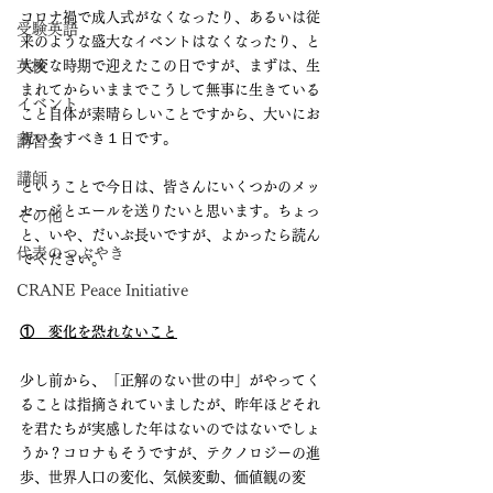
コロナ禍で成人式がなくなったり、あるいは従
受験英語
来のような盛大なイベントはなくなったり、と
英検
大変な時期で迎えたこの日ですが、まずは、生
まれてからいままでこうして無事に生きている
イベント
こと自体が素晴らしいことですから、大いにお
祝いをすべき１日です。
講習会
講師
ということで今日は、皆さんにいくつかのメッ
セージとエールを送りたいと思います。ちょっ
その他
と、いや、だいぶ長いですが、よかったら読ん
代表のつぶやき
でください。
CRANE Peace Initiative
①　変化を恐れないこと
少し前から、「正解のない世の中」がやってく
ることは指摘されていましたが、昨年ほどそれ
を君たちが実感した年はないのではないでしょ
うか？コロナもそうですが、テクノロジーの進
歩、世界人口の変化、気候変動、価値観の変