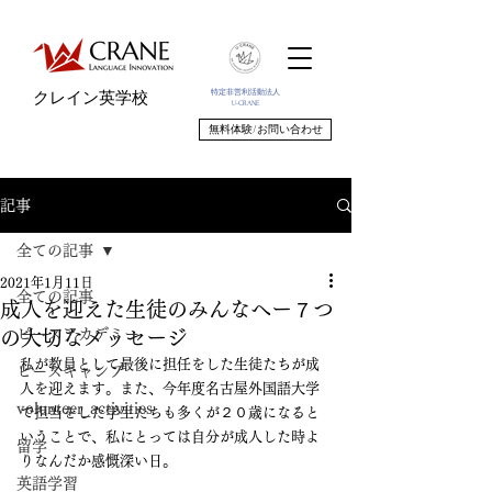
特定非営利活動法人
クレイン英学校
U-CRANE
無料体験/お問い合わせ
記事
全ての記事
2021年1月11日
全ての記事
成人を迎えた生徒のみんなへー７つ
ピースアカデミー
の大切なメッセージ
私が教員として最後に担任をした生徒たちが成
ピースキャンプ
人を迎えます。また、今年度名古屋外国語大学
volunteer_activities
で担当をした学生たちも多くが２０歳になると
いうことで、私にとっては自分が成人した時よ
留学
りなんだか感慨深い日。
英語学習