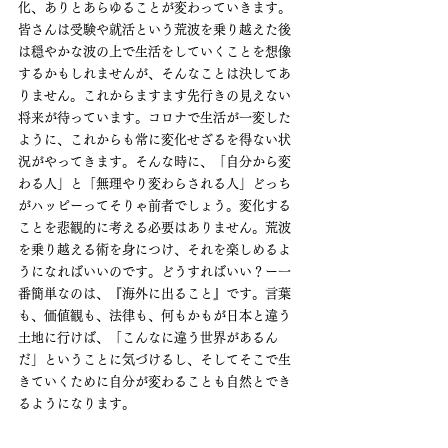
化、ありとあらゆることが変わっていきます。
皆さんは受験や就活という荒波を乗り越えた後
は穏やかな波の上で生活をしていくことを想像
するかもしれませんが、そんなことは決してあ
りません。これからますます先行きの見えない
将来が待っています。コロナで生活が一変した
ように、これからも常に変化せざるを得ない状
況がやってきます。そんな時に、「自分から変
わる人」と「無理やり変わらされる人」どっち
がハッピーってそりゃ前者でしょう。変化する
ことを悲観的に考える必要はありません。荒波
を乗り越える術を身につけ、それを楽しめるよ
うになればいいのです。どうすればいい？ー一
番簡単なのは、『海外に出ること』です。言葉
も、価値観も、法律も、何もかもが日本と違う
土地に行けば、「こんなに違う世界があるん
だ」ということに気づけるし、そしてそこで生
きていくために自分が変わることも自然とでき
るようになります。