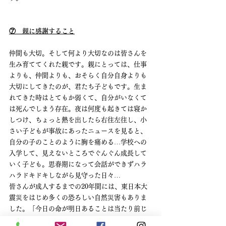
⑦　親に感謝すること
仲間も大切。そして何より大切なのは皆さんを
生み育ててくれた親です。親にとっては、仕事
よりも、仲間よりも、おそらく自分自身よりも
大切にしてきたのが、君たち子どもです。生ま
れてきた時はとてもか弱くて、自分がいなくて
は死んでしまう存在。夜は何度も起きては寝か
しつけ、ちょっと熱を出したら右往左往し、小
さい子どもが事故にあったニュースを見ると、
自分の子のことのように胸を痛める…学校への
入学して、見えないところでぐんぐん成長して
いく子ども。思春期になって会話ができずハラ
ハラドキドキしながら見守った日々…
皆さんが成人するまでの20年間には、東日本大
震災をはじめ多くの恐ろしい自然災害もありま
した。「今日の命が明日あることは当たり前じ
ゃない」と思って子どもを見守ってきたはずで