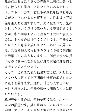
社会に出るとたくさんの先輩や上司に出会いま
す。彼らから学ぶことはたくさんあるでしょ
う。でも、一方で、君たちの成長を妨げる年長
者がたくさんいるのも事実です。日本は上下関
係を重んじる国ですので、先に生まれた、先に
入社したというだけで偉いという空気がありま
すが、私が40年ちよっと生きてきた中で言える
のは、そんなのは「全くウソ」です。年齢なん
てほとんど意味を成しません。わたしの周りに
は、70歳を超えても目をキラキラさせて情熱的
に活躍している人もいますし、20代ですでに長
いものに巻かれながら受け身で安定に身を縮こ
ませている人もいます。
そして、これまた私の経験で言えば、大したこ
とない人に限って上下関係や仕事のポジション
に重きを置きます。逆に，「この人すごいな
ー」と思う人は、年齢や職位に関係なく人に接
しています。
私が尊敬するのは、年齢基準ではなく、パッシ
ョンの熱量です。歳を重ねるごとにパッション
が増していく、そんな生き方ができれば素敵で