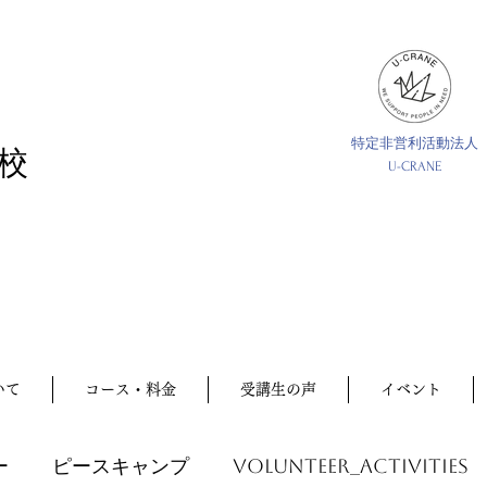
特定非営利活動法人
校
U-CRANE
いて
コース・料金
受講生の声
イベント
ー
ピースキャンプ
volunteer_activities