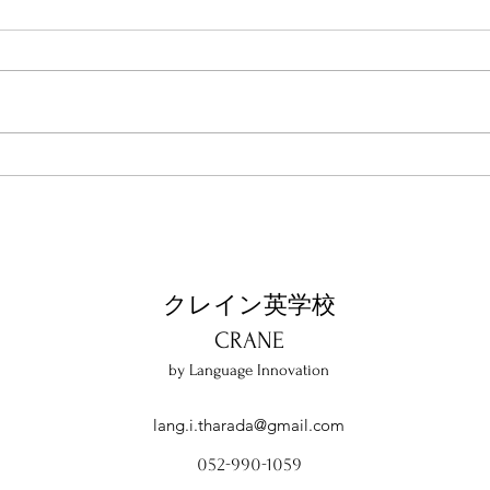
代表が登壇「英語教育推進リ
いま
ーダーシンポジウム」
基本
クレイン英学校
​CRANE
by Language Innovation
lang.i.tharada@gmail.com
052-990-1059