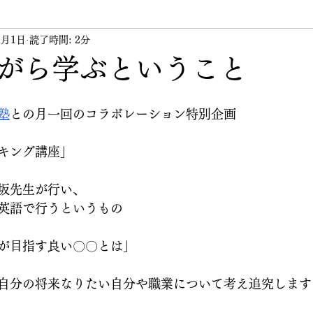
1月1日
ント
読了時間: 2分
講習会
講師
その他
代表のつぶや
がら学ぶということ
塾
との月一回のコラボレーション特別企画
キング講座」
坂先生が行い、
英語で行うというもの
が目指す良い〇〇とは」
自分の将来なりたい自分や職業について考え追究します