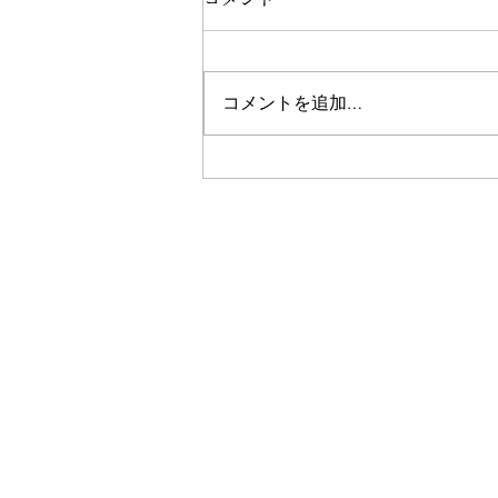
コメントを追加…
2025年度クレインの通知表〜
「英語を学ぶだけで、終わら
せない。英語で、世界と関わ
り始める」