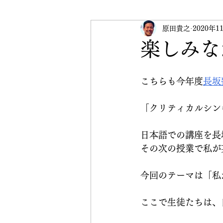
受験英語
原田貴之
英検
2020年1
イベ
楽しみな
CRANE Peace Initiative
こちらも今年度
長坂
「クリティカルシン
日本語での講座を長
その次の授業で私が
今回のテーマは「私
ここで生徒たちは、