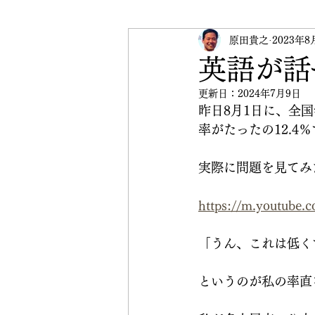
受験英語
原田貴之
英検
2023年8
イベ
英語が話
更新日：
2024年7月9日
CRANE Peace Initiative
昨日8月1日に、全
率がたったの12.
実際に問題を見てみ
https://m.youtube
「うん、これは低く
というのが私の率直