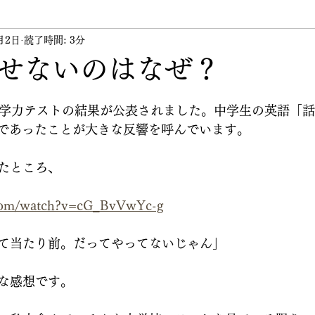
月2日
ント
読了時間: 3分
講習会
講師
その他
代表のつぶや
せないのはなぜ？
国学力テストの結果が公表されました。中学生の英語「
4％であったことが大きな反響を呼んでいます。
たところ、
.com/watch?v=cG_BvVwYc-g
て当たり前。だってやってないじゃん」
な感想です。