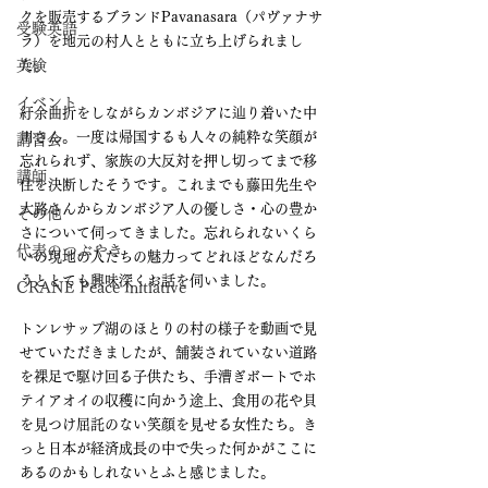
クを販売するブランドPavanasara（パヴァナサ
受験英語
ラ）を地元の村人とともに立ち上げられまし
英検
た。
イベント
紆余曲折をしながらカンボジアに辿り着いた中
川さん。一度は帰国するも人々の純粋な笑顔が
講習会
忘れられず、家族の大反対を押し切ってまで移
講師
住を決断したそうです。これまでも藤田先生や
大路さんからカンボジア人の優しさ・心の豊か
その他
さについて伺ってきました。忘れられないくら
代表のつぶやき
いの現地の人たちの魅力ってどれほどなんだろ
うととても興味深くお話を伺いました。
CRANE Peace Initiative
トンレサップ湖のほとりの村の様子を動画で見
せていただきましたが、舗装されていない道路
を裸足で駆け回る子供たち、手漕ぎボートでホ
テイアオイの収穫に向かう途上、食用の花や貝
を見つけ屈託のない笑顔を見せる女性たち。き
っと日本が経済成長の中で失った何かがここに
あるのかもしれないとふと感じました。