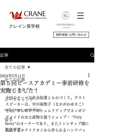
特定非営利活動法人
クレイン英学校
U-CRANE
無料体験/お問い合わせ
記事
全ての記事
2024年2月11日
全ての記事
第５回ピースアカデミー事前研修を
ピースアカデミー
実施しました！
今回のテーマは社会起業とものづくり。ゲスト
ピースキャンプ
スピーカーは、中川裕聖子（なかがわゆきこ）
volunteer_activities
さん。カンボジアのシェムリアップでカンボジ
アメイドのお土産物を扱うショップ・ “Very 
留学
berry”のオーナーであり、またトンレサップ湖に
英語学習
自生するホテイアオイから作られるハンドバッ