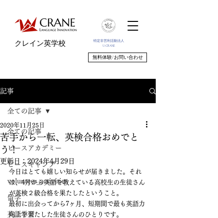
特定非営利活動法人
クレイン英学校
U-CRANE
無料体験/お問い合わせ
記事
全ての記事
2020年11月25日
全ての記事
苦手から一転、英検合格おめでと
ピースアカデミー
う！
更新日：
2024年4月29日
ピースキャンプ
今日はとても嬉しい知らせが届きました。それ
volunteer_activities
は、4月から英語を教えている高校生の生徒さん
が英検２級合格を果たしたということ。
留学
最初に出会ってから7ヶ月、短期間で最も英語力
英語学習
向上を果たした生徒さんのひとりです。