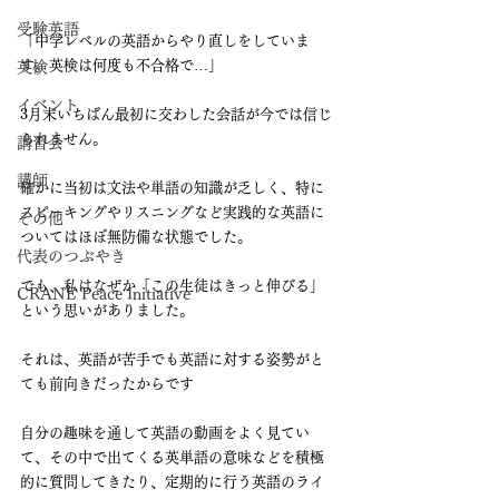
受験英語
「中学レベルの英語からやり直しをしていま
す。英検は何度も不合格で…」
英検
イベント
3月末いちばん最初に交わした会話が今では信じ
られません。
講習会
講師
確かに当初は文法や単語の知識が乏しく、特に
スピーキングやリスニングなど実践的な英語に
その他
ついてはほぼ無防備な状態でした。
代表のつぶやき
でも、私はなぜか「この生徒はきっと伸びる」
CRANE Peace Initiative
という思いがありました。
それは、英語が苦手でも英語に対する姿勢がと
ても前向きだったからです
自分の趣味を通して英語の動画をよく見てい
て、その中で出てくる英単語の意味などを積極
的に質問してきたり、定期的に行う英語のライ