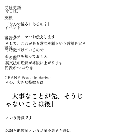
受験英語
今日は、
英検
「なんで後ろにあるの？」
イベント
というテーマでお伝えします
講習会
そして、これがある意味英語という言語を大き
講師
く特徴づけているので
今日の話を知っておくと、
その他
英文法の理解が格段に上がります
代表のつぶやき
CRANE Peace Initiative
その、大きな特徴とは
「大事なことが先、そうじ
ゃないことは後」
という特徴です
名詞と形容詞という品詞を考えた時に、