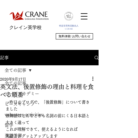
特定非営利活動法人
クレイン英学校
U-CRANE
無料体験/お問い合わせ
記事
全ての記事
2020年9月17日
全ての記事
英文法、後置修飾の理由と料理を食
ピースアカデミー
べる順番
一昨日のブログで、「後置修飾」について書き
ピースキャンプ
ました
volunteer_activities
修飾語はどんなときも名詞の前にくる日本語と
大きく違って
留学
これが理解できて、使えるようになれば
英語学習
英語力がグッとアップします