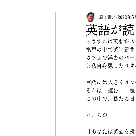
受験英語
原田貴之
英検
2020年5
イベ
英語が読
どうすれば英語がス
CRANE Peace Initiative
電車の中で英字新聞
カフェで洋書のペー
と私自身思ったりす
言語には大きく４つ
それは「読む」「聴
この中で、私たち日
ところが
「あなたは英語を読