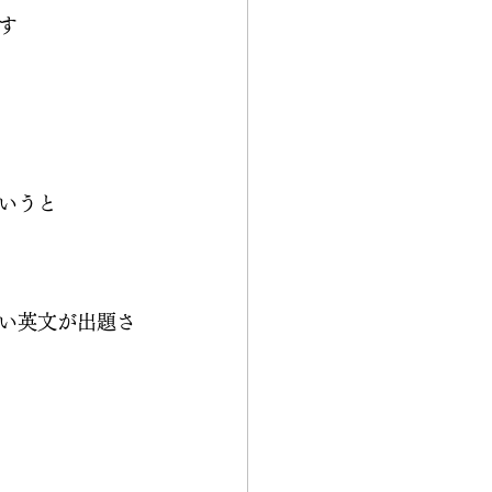
す
いうと
い英文が出題さ