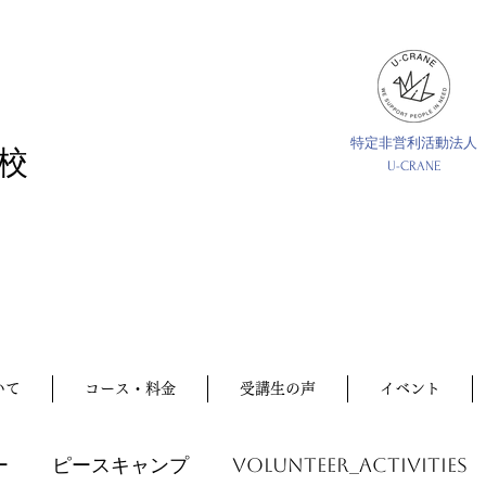
特定非営利活動法人
校
U-CRANE
いて
コース・料金
受講生の声
イベント
ー
ピースキャンプ
volunteer_activities