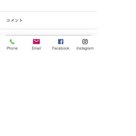
コメント
コメントを追加…
世界と話せる夏にしよう
外国人講師たち
Phone
Email
Facebook
Instagram
🇪🇹
の伝統を体験
クレイン英学校
​CRANE
by Language Innovation
lang.i.tharada@gmail.com
052-990-1059
〒466−0833 愛知県名古屋市昭和区隼人町7−12 セブンス杁中 1・2階
クレイン英学校代表原田貴之の
講演・研修・セミナー登壇のご依頼は
こちらから
平和・国際教育・英語教育に関するご相談を承っています