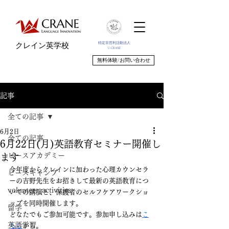
特定非営利活動法人
クレイン英学校
U-CRANE
無料体験/お問い合わせ
記事
全ての記事
6月2日
全ての記事
6月22日(月)英語教育セミナー開催し
ピースアカデミー
ます
今年度からクレインに加わった心理カウンセラ
ピースキャンプ
ーの吉野先生をお招きして最新の英語教育につ
volunteer_activities
いての講演と、保護者のセルフケアワークショ
ップを同時開催します。
留学
どなたでもご参加可能です。参加申し込みは
こ
英語学習
ちら
から。