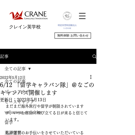
特定非営利活動法人
クレイン英学校
U-CRANE
無料体験/お問い合わせ
記事
全ての記事
2022年5月12日
全ての記事
6/12 「留学キャラバン隊」＠なごの
ピースアカデミー
キャンパス開催します
更新日：
2022年5月13日
ピースキャンプ
まだまだ海外旅行や留学が制限されています
volunteer_activities
が、いつか自由に飛び立てる日が来ると信じて
います。
留学
英語学習
私が運営のお手伝いをさせていただいている