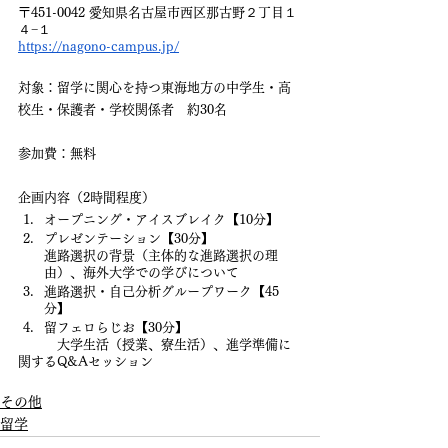
〒451-0042 愛知県名古屋市西区那古野２丁目１
４−１
https://nagono-campus.jp/
対象：留学に関心を持つ東海地方の中学生・高
校生・保護者・学校関係者　約30名
参加費：無料
企画内容（2時間程度）
オープニング・アイスブレイク【10分】
プレゼンテーション【30分】
進路選択の背景（主体的な進路選択の理
由）、海外大学での学びについて
進路選択・自己分析グループワーク【45
分】
留フェロらじお【30分】
　　　大学生活（授業、寮生活）、進学準備に
関するQ&Aセッション
その他
留学