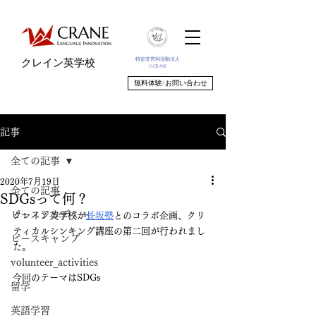
特定非営利活動法人
クレイン英学校
U-CRANE
無料体験/お問い合わせ
記事
全ての記事
2020年7月19日
全ての記事
SDGsって何？
ピースアカデミー
クレイン英学校が
長坂塾
とのコラボ企画、クリ
ティカルシンキング講座の第二回が行われまし
ピースキャンプ
た。
volunteer_activities
今回のテーマはSDGs
留学
英語学習