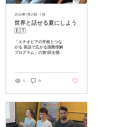
2026年7月21日
∙
1
分
世界と話せる夏にしよう
🇪🇹
「エチオピアの学校とつな
がる 英語で広がる国際理解
プログラム」の第1回を開
催しました！ 初回は、主催
の二宮さんからエチオピア
での活動についてお話を伺
い、その後はエチオピアと
いう国について学びまし
4
0
た。 そして今回は、現地の
学校長先生やスタッフの皆
さんとオンラインでつなが
り、直接お話しすることも
できました！ エチオピア
は、 🇪🇹 アフリカで唯
一、ヨーロッパの植民地支
配を受けなかった国である