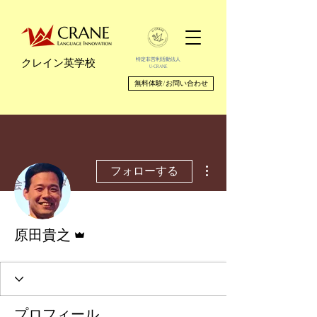
特定非営利活動法人
クレイン英学校
U-CRANE
無料体験/お問い合わせ
その他
フォローする
管理者
原田貴之
プロフィール