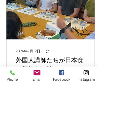
こと。 🇪🇹 戦後まで世界
最長ともいわれる王朝の歴
史を持つ国であること。 な
ど、日本ではあまり知られ
ていないエチオピアの魅力
や歴史に触れる貴重な時間
となりました。 そして、次
回はいよいよエチオピアの
子どもたちとのオンライン
2026年7月12日
∙
1
分
交流がスタート！ 英語を使
外国人講師たちが日本食
って実際に会話をし、お互
いの文化や学校生活につい
の伝統を体験
て紹介し合います。 教科書
だけでは学べない「生きた
Phone
Email
Facebook
Instagram
大和屋守口漬け総本家。栄
英語」と「本物の国際交
のビル群のど真ん中にある
流」を体験できる絶好の機
唯一伝統的な佇まいのお
会です。 📅 次回開催 7月
店。名古屋の人なら見たこ
27日（月）15:00〜 まだお
とがあるはず。 アジア大会
申し込みいただけます！ こ
に向けて外国人向けの守口
の夏、世界とつながる一歩
漬け体験を商品化するとい
を踏み出してみませんか？
うことでお声がけをいただ
10
0
き、クレイン英学校の外国
人講師とU-CRANE経由で