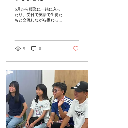
6月から授業に一緒に入っ
たり、受付で英語で生徒た
ちと交流しながら携わって
くれた名古屋大学の大学院
生アメリカ出身のシャヒー
ルさんのインターンが修了
しました。 クレインでの2
ヶ月間はどうでしたでしょ
9
0
うか。 様々なバックグラウ
ンドの人たちにインターン
として生徒と関わってもら
うことで両者にとって貴重
な異文化体験になります。
今後もこのような機会をた
くさん設けていきたいと思
います！