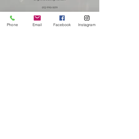
052-990-1059
〒466−0833 愛知県名古屋市昭和区隼人町7−12 セブンス杁中 1・2階
Phone
Email
Facebook
Instagram
クレイン英学校代表原田貴之の
講演・研修・セミナー登壇のご依頼は
こちらから
平和・国際教育・英語教育に関するご相談を承っています
クレイン英学校は長坂塾の提携校です
小論文と日本史の専門塾
​その思いを行動に
特定非営利活動法人 U-CRANE
あなたも世界とつながろう
フェアトレードショップ Klane