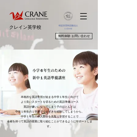
特定非営利活動法人
クレイン英学校
U-CRANE
無料体験/お問い合わせ
​小学６年生のための
新中１英語準備講座
本格的な英語学習が始まる中学１年生に向けて
より良いスタートを切るための英語準備コース
​英語が嫌いになってしまう子のほとんどは
中学１年生の１学期でつまずきを経験してしまうから。
中学１年生の導入部分を先取り学習することで
余裕を持って英語の授業に取り組むことができるようにサポートしま
す。