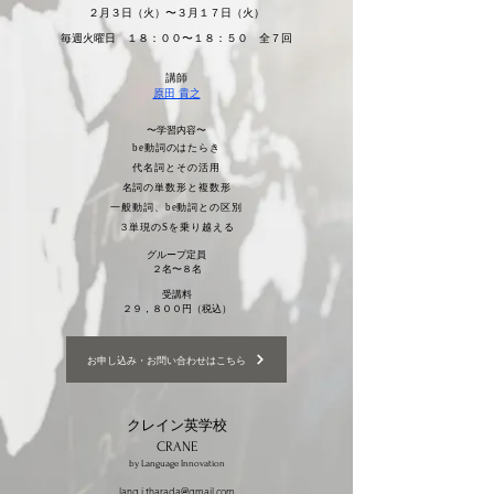
２月３日（火）〜３月１７日（火）
毎週火曜日 １８：００〜１８：５０ 全７回
講師
原田 貴之
〜学習内容〜
be動詞のはたらき
代名詞とその活用
名詞の単数形と複数形
一般動詞、be動詞との区別
３単現のSを乗り越える
グループ定員
２名〜８名
受講料
２９，８００円（税込）
お申し込み・お問い合わせはこちら
クレイン英学校
​CRANE
by Language Innovation
lang.i.tharada@gmail.com