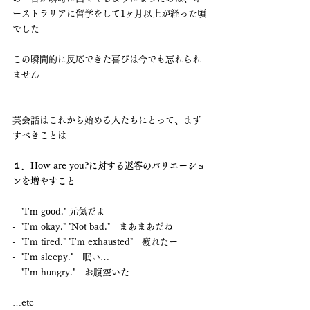
ーストラリアに留学をして1ヶ月以上が経った頃
でした
この瞬間的に反応できた喜びは今でも忘れられ
ません
英会話はこれから始める人たちにとって、まず
すべきことは
１．How are you?に対する返答のバリエーショ
ンを増やすこと
-  "I'm good." 元気だよ
-  "I'm okay." "Not bad."　まあまあだね
-  "I'm tired." "I'm exhausted"　疲れたー
-  "I'm sleepy."　眠い…
-  "I'm hungry."　お腹空いた
…etc