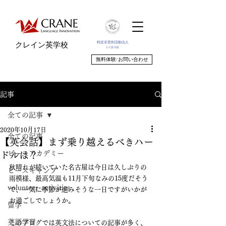
特定非営利活動法人
クレイン英学校
U-CRANE
無料体験/お問い合わせ
記事
全ての記事
2020年10月17日
全ての記事
【英会話】まず乗り越えるべきハー
ピースアカデミー
ドルは？
秋晴れが続いていた名古屋は今日は久しぶりの
ピースキャンプ
雨模様、最高気温も11月下旬なみの15度だそう
volunteer_activities
で、一気に季節が進みそうな一日ですがいかが
お過ごしでしょうか。
留学
英語学習
このブログでは英文法についての記事が多く、