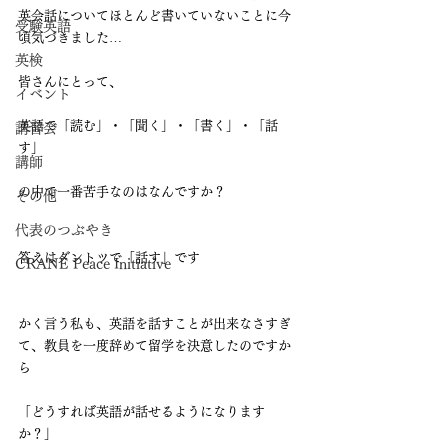
英会話についてほとんど書いていないことに今
受験英語
頃気づきました…
英検
皆さんにとって、
イベント
英語で「読む」・「聞く」・「書く」・「話
講習会
す」
講師
の中で一番苦手なのはなんですか？
その他
代表のつぶやき
答えはダントツで「話す」です
CRANE Peace Initiative
かく言う私も、英語を話すことが出来なさすぎ
て、教員を一度辞めて留学を決意したのですか
ら
「どうすれば英語が話せるようになります
か？」