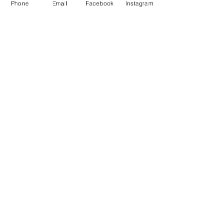
まずは、この単純なやりとりの瞬発力を鍛える
Phone
Email
Facebook
Instagram
ことからスタートしてみましょう
英語学習
すべて表示
最新記事