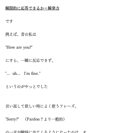
瞬間的に応答できるか＝瞬発力
です
例えば、昔の私は
"How are you?"
にすら、一瞬に反応できず、
"...  uh...   I'm fine."
というのがやっとでした
言い返して欲しい時によく使うフレーズ、
"Sorry?"　（Pardon？より一般的）
の一言が瞬時に出てくるようになったのは、オ