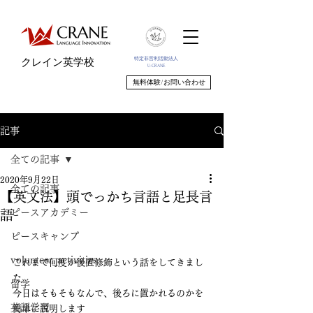
特定非営利活動法人
クレイン英学校
U-CRANE
無料体験/お問い合わせ
記事
全ての記事
2020年9月22日
全ての記事
【英文法】頭でっかち言語と足長言
ピースアカデミー
語
ピースキャンプ
volunteer_activities
これまで何度か後置修飾という話をしてきまし
た
留学
今日はそもそもなんで、後ろに置かれるのかを
英語学習
簡単に説明します