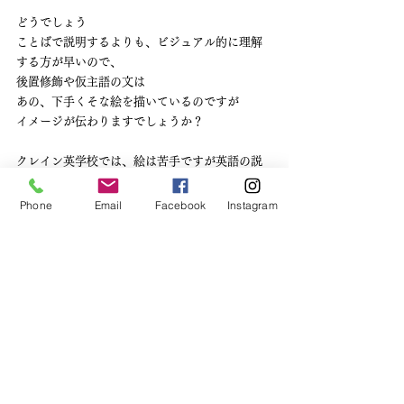
どうでしょう
ことばで説明するよりも、ビジュアル的に理解
する方が早いので、
後置修飾や仮主語の文は
あの、下手くそな絵を描いているのですが
イメージが伝わりますでしょうか？
クレイン英学校では、絵は苦手ですが英語の説
明は得意な講師が
皆さんの英語学習をお手伝いします
Phone
Email
Facebook
Instagram
お気軽にお問い合わせください
英語学習