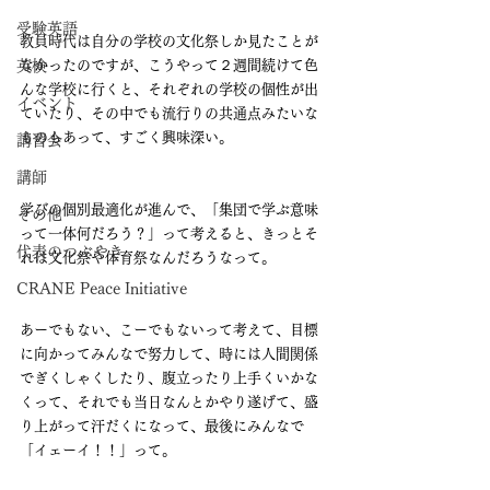
受験英語
教員時代は自分の学校の文化祭しか見たことが
英検
なかったのですが、こうやって２週間続けて色
んな学校に行くと、それぞれの学校の個性が出
イベント
ていたり、その中でも流行りの共通点みたいな
ものもあって、すごく興味深い。
講習会
講師
学びの個別最適化が進んで、「集団で学ぶ意味
その他
って一体何だろう？」って考えると、きっとそ
代表のつぶやき
れは文化祭や体育祭なんだろうなって。
CRANE Peace Initiative
あーでもない、こーでもないって考えて、目標
に向かってみんなで努力して、時には人間関係
でぎくしゃくしたり、腹立ったり上手くいかな
くって、それでも当日なんとかやり遂げて、盛
り上がって汗だくになって、最後にみんなで
「イェーイ！！」って。