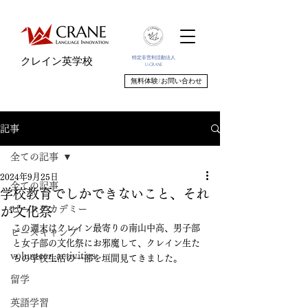
特定非営利活動法人
クレイン英学校
U-CRANE
無料体験/お問い合わせ
記事
全ての記事
2024年9月25日
全ての記事
学校教育でしかできないこと、それ
ピースアカデミー
が文化祭
この週末はクレイン最寄りの南山中高、男子部
ピースキャンプ
と女子部の文化祭にお邪魔して、クレイン生た
volunteer_activities
ちの学校生活の一部を垣間見てきました。
留学
英語学習