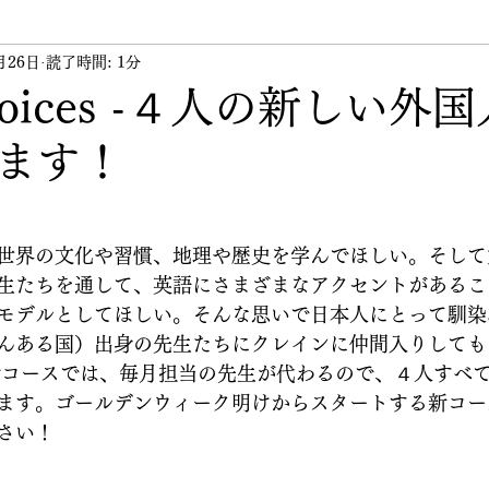
月26日
ント
読了時間: 1分
講習会
講師
その他
代表のつぶや
l Voices -４人の新しい外
ます！
世界の文化や習慣、地理や歴史を学んでほしい。そして
生たちを通して、英語にさまざまなアクセントがあるこ
モデルとしてほしい。そんな思いで日本人にとって馴染
んある国）出身の先生たちにクレインに仲間入りしても
ces英会話コースでは、毎月担当の先生が代わるので、４人す
ます。ゴールデンウィーク明けからスタートする新コー
さい！