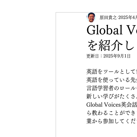
受験英語
原田貴之
英検
2025年4
イベ
Globa
を紹介し
CRANE Peace Initiative
更新日：
2025年9月1日
英語をツールとして
英語を使っている先
言語学習者のロール
新しい学びがたくさ
Global Voi
ら教わることができ
業から参加してくだ