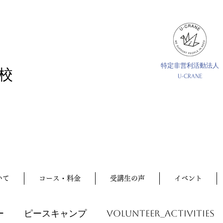
特定非営利活動法人
校
U-CRANE
いて
コース・料金
受講生の声
イベント
ー
ピースキャンプ
volunteer_activities