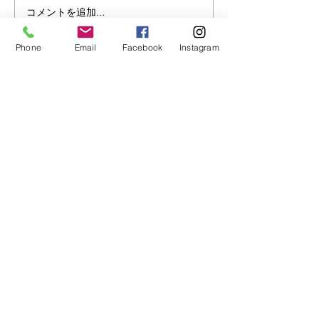
コメントを追加…
世界と話せる夏にしよう
外国人講師たち
🇪🇹
の伝統を体験
Phone
Email
Facebook
Instagram
クレイン英学校
​CRANE
by Language Innovation
lang.i.tharada@gmail.com
052-990-1059
〒466−0833 愛知県名古屋市昭和区隼人町7−12 セブンス杁中 1・2階
クレイン英学校代表原田貴之の
講演・研修・セミナー登壇のご依頼は
こちらから
平和・国際教育・英語教育に関するご相談を承っています
クレイン英学校は長坂塾の提携校です
小論文と日本史の専門塾