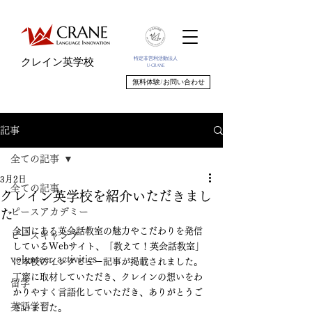
特定非営利活動法人
クレイン英学校
U-CRANE
無料体験/お問い合わせ
記事
全ての記事
3月2日
全ての記事
クレイン英学校を紹介いただきまし
ピースアカデミー
た
全国にある英会話教室の魅力やこだわりを発信
ピースキャンプ
しているWebサイト、「教えて！英会話教室」
volunteer_activities
に本校のインタビュー記事が掲載されました。
丁寧に取材していただき、クレインの想いをわ
留学
かりやすく言語化していただき、ありがとうご
英語学習
ざいました。