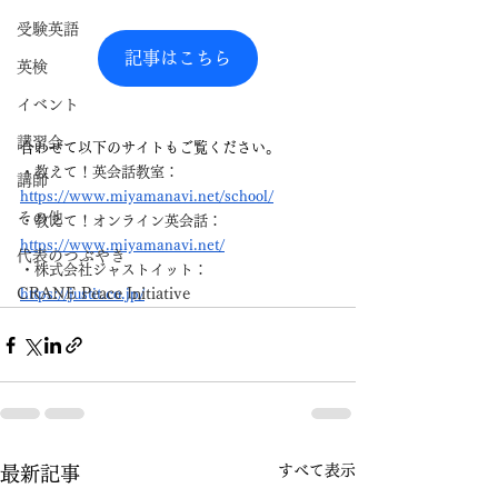
受験英語
記事はこちら
英検
イベント
講習会
合わせて以下のサイトもご覧ください。
・教えて！英会話教室： 
講師
https://www.miyamanavi.net/school/
その他
・教えて！オンライン英会話： 
https://www.miyamanavi.net/
代表のつぶやき
・株式会社ジャストイット： 
CRANE Peace Initiative
https://justit.co.jp/
すべて表示
最新記事