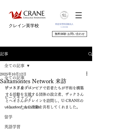
特定非営利活動法人
クレイン英学校
U-CRANE
無料体験/お問い合わせ
記事
全ての記事
2025年10月12日
全ての記事
Saltamontes Network 来訪
ピースアカデミー
アメリカ＆コロンビアで若者たちが平和を構築
する活動を支援する団体の設立者、ザックさん
ピースキャンプ
とヘオさんがクレインを訪問し、U-CRANEの
volunteer_activities
メンバーたちに活動を共有してくれました。
留学
英語学習