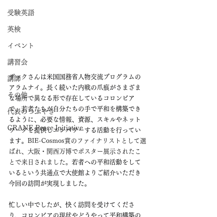
受験英語
英検
イベント
講習会
ザックさんは米国国務省人物交流プログラムの
講師
アラムナイ。長く続いた内戦の爪痕がさまざま
その他
な場所で異なる形で存在しているコロンビア
で、若者たちが自分たちの手で平和を構築でき
代表のつぶやき
るように、必要な情報、資源、スキルやネット
CRANE Peace Initiative
ワークを提供しエンパワーする活動を行ってい
ます。
BIE-Cosmos賞のファイナリストとして選
ばれ、大阪・関西万博でポスター展示されたこ
とで来日されました。
若者への平和活動をして
いるという共通点で大使館よりご紹介いただき
今回の訪問が実現しました。
忙しい中でしたが、快く訪問を受けてくださ
り、コロンビアの現状やどうやって平和構築の