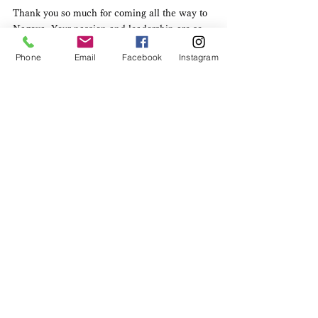
Thank you so much for coming all the way to 
Nagoya. Your passion and leadership are so 
inspiring and it’s so exciting to imagine the 
Phone
Email
Facebook
Instagram
future collaboration with Saltamontes 
Network! Keep in touch and enjoy the rest of 
your trip in Japan!!
短い滞在でしたが名古屋観光も