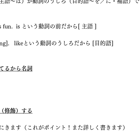
主語〜は）か動詞のうしろ（目的語〜を／に・補語）で
h] is fun.  is という動詞の前だから[ 主語 ] 
hopping].   likeという動詞のうしろだから [目的語]   
てるから名詞
（修飾）する
にきます（これがポイント！また詳しく書きます）