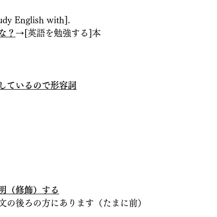
udy English with].  
な？
→[英語を勉強する]本
しているので形容詞
明（修飾）する
文の後ろの方にあります（たまに前）