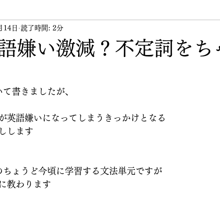
月14日
ント
読了時間: 2分
講習会
講師
その他
代表のつぶや
語嫌い激減？不定詞をち
いて書きましたが、
が英語嫌いになってしまうきっかけとなる
しします
のちょうど今頃に学習する文法単元ですが
に教わります