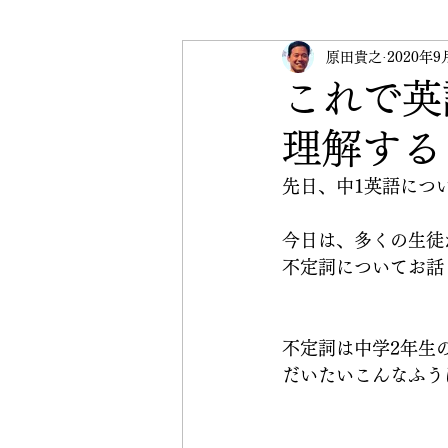
受験英語
原田貴之
英検
2020年9
イベ
これで英
理解する
CRANE Peace Initiative
先日、中1英語につ
今日は、多くの生徒
不定詞についてお話
不定詞は中学2年生
だいたいこんなふう