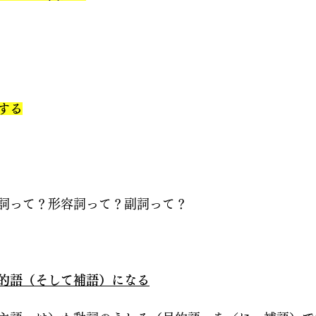
する
詞って？形容詞って？副詞って？
的語（そして補語）になる