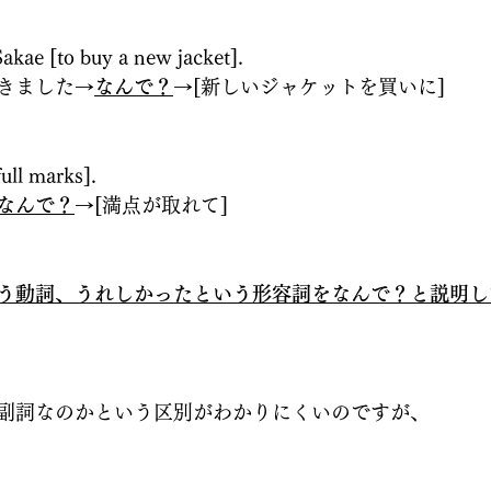
akae [to buy a new jacket].
きました→
なんで？
→[新しいジャケットを買いに]
full marks].
なんで？
→[満点が取れて]
う動詞、うれしかったという形容詞をなんで？と説明し
副詞なのかという区別がわかりにくいのですが、