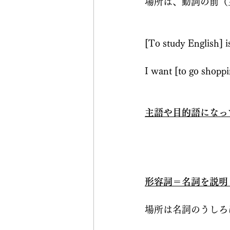
場所は、動詞の前（
[To study Englis
I want [to go s
主語や目的語になっ
形容詞＝名詞を説明
場所は名詞のうしろ