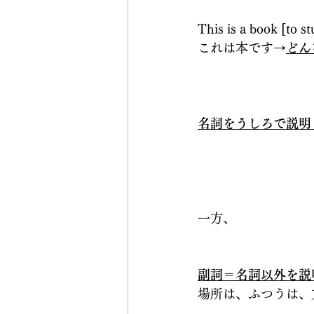
This is a book [to st
これは本です→
どん
名詞をうしろで説明
一方、
副詞＝名詞以外を説
場所は、ふつうは、