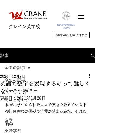
特定非営利活動法人
クレイン英学校
U-CRANE
無料体験/お問い合わせ
記事
全ての記事
2020年12月8日
全ての記事
英語で数字を表現するのって難しく
ピースアカデミー
ないですか？
更新日：
2021年3月28日
ピースキャンプ
私が小学生から社会人まで英語を教えている中
volunteer_activities
で、みんなが揃って言葉が詰まる表現、それは
留学
数字
英語学習