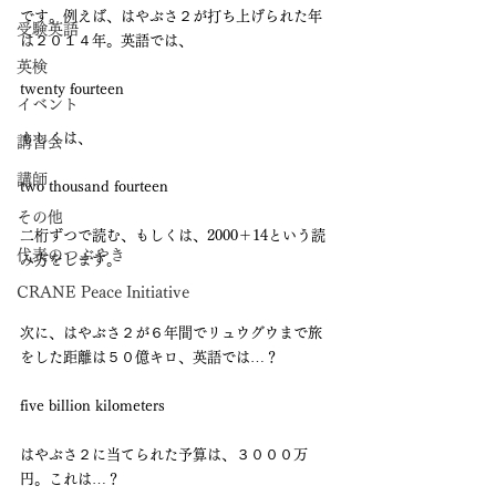
です。例えば、はやぶさ２が打ち上げられた年
受験英語
は２０１４年。英語では、
英検
twenty fourteen 
イベント
もしくは、
講習会
講師
two thousand fourteen
その他
二桁ずつで読む、もしくは、2000＋14という読
代表のつぶやき
み方をします。
CRANE Peace Initiative
次に、はやぶさ２が６年間でリュウグウまで旅
をした距離は５０億キロ、英語では…？
five billion kilometers
はやぶさ２に当てられた予算は、３０００万
円。これは…？