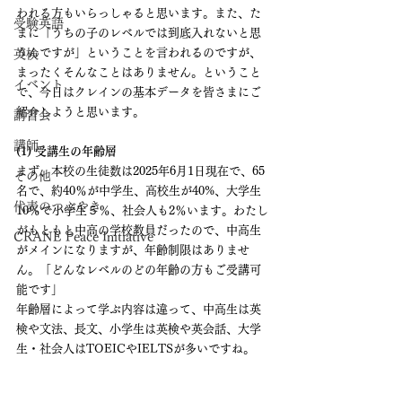
われる方もいらっしゃると思います。また、た
受験英語
まに「うちの子のレベルでは到底入れないと思
うんですが」ということを言われるのですが、
英検
まったくそんなことはありません。ということ
イベント
で、今日はクレインの基本データを皆さまにご
紹介しようと思います。
講習会
講師
(1) 受講生の年齢層
まず、本校の生徒数は2025年6月1日現在で、65
その他
名で、約40％が中学生、高校生が40%、大学生
代表のつぶやき
10％で小学生５％、社会人も2％います。わたし
がもともと中高の学校教員だったので、中高生
CRANE Peace Initiative
がメインになりますが、年齢制限はありませ
ん。「どんなレベルのどの年齢の方もご受講可
能です」
年齢層によって学ぶ内容は違って、中高生は英
検や文法、長文、小学生は英検や英会話、大学
生・社会人はTOEICやIELTSが多いですね。