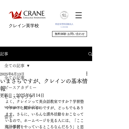
特定非営利活動法人
クレイン英学校
U-CRANE
無料体験/お問い合わせ
記事
全ての記事
2025年6月13日
全ての記事
いまさらですが、クレインの基本情
ピースアカデミー
報
更新日：
2025年6月14日
ピースキャンプ
よく、クレインって英会話教室ですか？学習塾
volunteer_activities
ですか？と聞かれるのですが、どっちでもあり
ます。さらに、いろんな課外活動をおこなって
留学
いるので、ホームページを見る人には、「ここ
英語学習
は一体何をやっているところなんだろう」と思