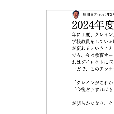
受験英語
原田貴之
英検
2025年2
イベ
2024
年に１度、クレイン
CRANE Peace Initiative
学校教員をしている
が変わるということ
でも、今は教育サー
れはダイレクトに収
一方で、このアンケ
「クレインがこれか
「今後どうすればも
が明らかになり、ク