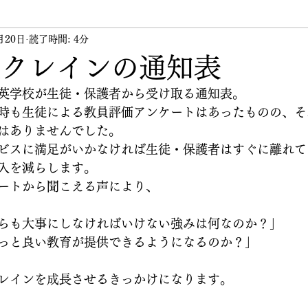
月20日
ント
読了時間: 4分
講習会
講師
その他
代表のつぶや
年度クレインの通知表
英学校が生徒・保護者から受け取る通知表。
時も生徒による教員評価アンケートはあったものの、そ
はありませんでした。
ビスに満足がいかなければ生徒・保護者はすぐに離れて
入を減らします。
ートから聞こえる声により、
らも大事にしなければいけない強みは何なのか？」
っと良い教育が提供できるようになるのか？」
レインを成長させるきっかけになります。