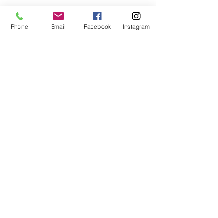
Phone
Email
Facebook
Instagram
コメント
コメントを追加…
代表が登壇「英語教育推
いまさらですが
進リーダーシンポジウ
ンの基本情報
ム」
クレイン英学校
​CRANE
by Language Innovation
lang.i.tharada@gmail.com
052-990-1059
〒466−0833 愛知県名古屋市昭和区隼人町7−12 セブンス杁中 1・2階
クレイン英学校代表原田貴之の
講演・研修・セミナー登壇のご依頼は
こちらから