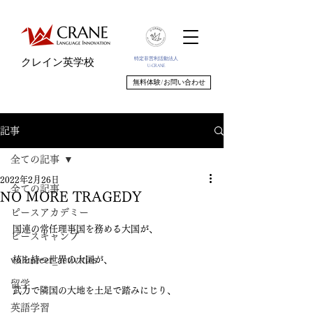
特定非営利活動法人
クレイン英学校
U-CRANE
無料体験/お問い合わせ
記事
全ての記事
2022年2月26日
全ての記事
NO MORE TRAGEDY
ピースアカデミー
国連の常任理事国を務める大国が、
ピースキャンプ
volunteer_activities
核を持つ世界の大国が、
留学
武力で隣国の大地を土足で踏みにじり、
英語学習