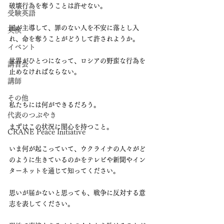
破壊行為を奪うことは許せない。
受験英語
国が主導して、罪のない人を不安に落とし入
英検
れ、命を奪うことがどうして許されようか。
イベント
世界がひとつになって、ロシアの野蛮な行為を
講習会
止めなければならない。
講師
その他
私たちには何ができるだろう。
代表のつぶやき
まずはこの状況に関心を持つこと。
CRANE Peace Initiative
いま何が起こっていて、ウクライナの人々がど
のように生きているのかをテレビや新聞やイン
ターネットを通じて知ってください。
思いが届かないと思っても、戦争に反対する意
志を表してください。