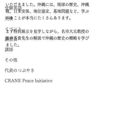
いただきました。沖縄には、琉球の歴史、沖縄
受験英語
戦、日米安保、地位協定、基地問題など、学ぶ
べきことが本当にたくさんあります。
英検
イベント
まず特別展示を見学しながら、名市大元教授の
阪井芳貴先生の解説で沖縄の歴史の概略を学び
講習会
ました。
講師
その他
代表のつぶやき
CRANE Peace Initiative