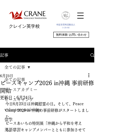
特定非営利活動法人
クレイン英学校
U-CRANE
無料体験/お問い合わせ
記事
全ての記事
6月23日
全ての記事
ピースキャンプ2026 in沖縄 事前研修
ピースアカデミー
開始
更新日：
6月24日
ピースキャンプ
今日6月23日は沖縄慰霊の日。そして、Peace 
volunteer_activities
Camp 2026 in 沖縄の事前研修がスタートしまし
た。
留学
ピースあいちの特別展「沖縄から平和を考え
英語学習
る」に、キャンプメンバーとともに参加させて