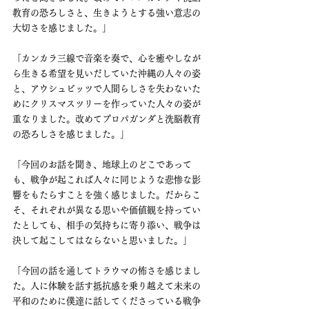
教育の恐ろしさと、生きようとする強い意志の
大切さを感じました。」
「カンカラ三線で音楽を奏で、心を癒やしなが
ら生きる希望を見いだしていた沖縄の人々の姿
と、アウシュビッツで人間らしさを失わないた
めにクリスマスツリーを作っていた人々の姿が
重なりました。改めてプロパガンダと洗脳教育
の恐ろしさを感じました。」
「今回のお話を聞き、地球上のどこであって
も、戦争が起これば人々に同じような悲惨な影
響をもたらすことを強く感じました。だからこ
そ、それぞれが異なる思いや価値観を持ってい
たとしても、相手の気持ちに寄り添い、戦争は
決して起こしてはならないと思いました。」
「今回の話を通してトラウマの怖さを感じまし
た。人に体験を話す抵抗感を乗り越えて未来の
平和のために僕達に話してくださっている戦争