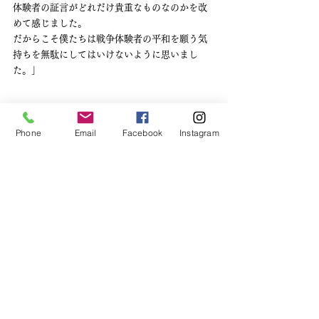
体験者の証言がどれだけ貴重なものなのかを改
めて感じました。
だからこそ僕たちは戦争体験者の平和を願う気
持ちを無駄にしてはいけないように思いまし
た。」
名古屋から、沖縄慰霊の日に祈りを捧げます。
Phone
Email
Facebook
Instagram
そして、この学びを沖縄の地へつなげていきた
いと思います。
ピースキャンプ
CRANE Peace Initiative
すべて表示
最新記事