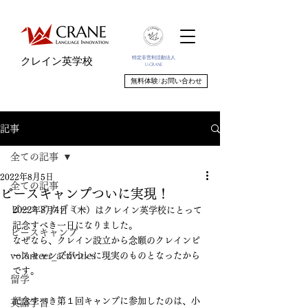
特定非営利活動法人
クレイン英学校
U-CRANE
無料体験/お問い合わせ
記事
全ての記事
2022年8月5日
全ての記事
ピースキャンプついに実現！
ピースアカデミー
2022年8月4日（木）はクレイン英学校にとって
記念すべき一日になりました。
ピースキャンプ
なぜなら、クレイン設立から念願のクレインピ
volunteer_activities
ースキャンプがついに現実のものとなったから
です。
留学
記念すべき第１回キャンプに参加したのは、小
英語学習