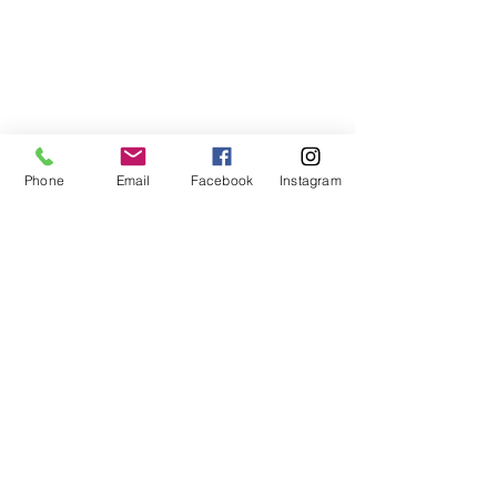
Phone
Email
Facebook
Instagram
お腹が満たされたところで夜のプログラムへ。
ここからは英語モード。PCV共同設立者でアメ
リカ人のメアリー・ポピオさんによるワークシ