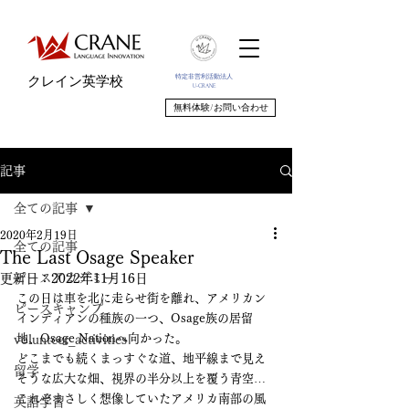
特定非営利活動法人
クレイン英学校
U-CRANE
無料体験/お問い合わせ
記事
全ての記事
2020年2月19日
全ての記事
The Last Osage Speaker
ピースアカデミー
更新日：
2022年11月16日
この日は車を北に走らせ街を離れ、アメリカン
ピースキャンプ
インディアンの種族の一つ、Osage族の居留
地、Osage Nationへ向かった。
volunteer_activities
どこまでも続くまっすぐな道、地平線まで見え
留学
そうな広大な畑、視界の半分以上を覆う青空…
これぞまさしく想像していたアメリカ南部の風
英語学習