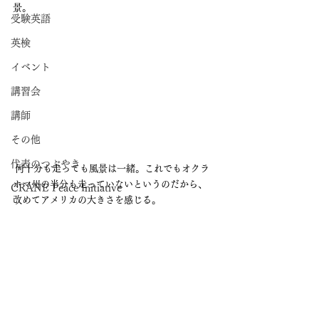
景。
受験英語
英検
イベント
講習会
講師
その他
代表のつぶやき
 何十分も走っても風景は一緒。これでもオクラ
ホマ州の半分も走っていないというのだから、
CRANE Peace Initiative
改めてアメリカの大きさを感じる。