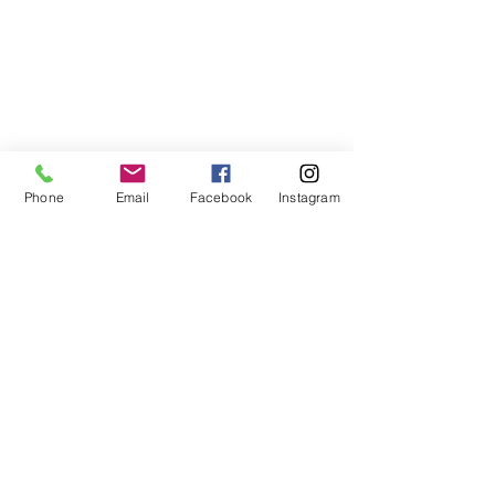
Phone
Email
Facebook
Instagram
コメント
コメントを追加…
ウクライナと日本の食を
2025年度クレ
体験。春の遠足実施
表〜「英語を学
で、終わらせな
クレイン英学校