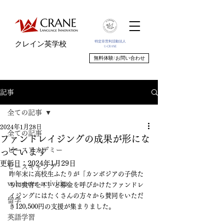
特定非営利活動法人
クレイン英学校
U-CRANE
無料体験/お問い合わせ
記事
全ての記事
2024年1月28日
全ての記事
ファンドレイジングの成果が形にな
ピースアカデミー
っています
更新日：
2024年1月29日
ピースキャンプ
昨年末に高校生ふたりが「カンボジアの子供た
volunteer_activities
ちに食育を！」と募金を呼びかけたファンドレ
イジングにはたくさんの方々から賛同をいただ
留学
き120,500円の支援が集まりました。
英語学習