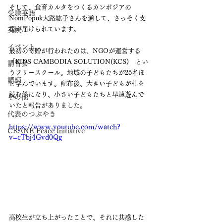
そして、食育カルタをつくるカンボジアの
受験英語
NomPopok大路紘子さんを通して、さっそく支
援が届けられています。
英検
イベント
最初の寄贈が行われたのは、NGOが運営する
「KIDS CAMBODIA SOLUTION(KCS)　とい
講習会
うフリースクール。地域の子どもたちが25名ほ
講師
ど学んでいます。配布後、大きい子どもが札を
読む係になり、小さい子どもたちと早速遊んで
その他
いたと報告がありました。
代表のつぶやき
https://www.youtube.com/watch?
CRANE Peace Initiative
v=cTbj4Gvd0Qg
高校生が立ち上がったことで、それに共感した