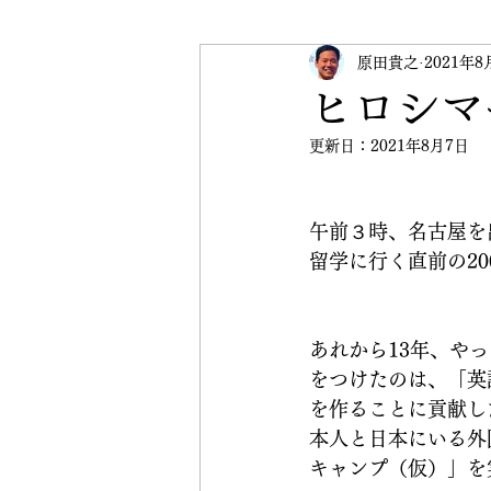
受験英語
原田貴之
英検
2021年8
イベ
ヒロシマ
更新日：
2021年8月7日
CRANE Peace Initiative
午前３時、名古屋を
留学に行く直前の2
あれから13年、や
をつけたのは、「英
を作ることに貢献し
本人と日本にいる外
キャンプ（仮）」を