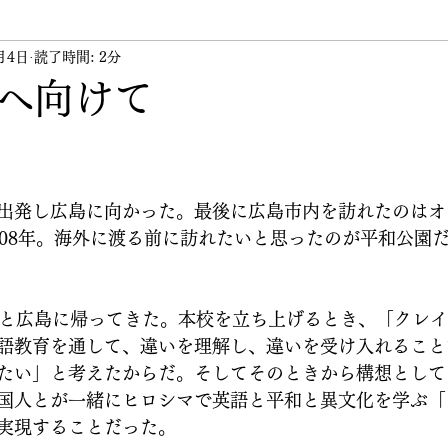
月4日
ント
読了時間: 2分
講習会
講師
その他
代表のつぶや
へ向けて
出発し広島に向かった。最後に広島市内を訪れたのはオ
008年。海外に渡る前に訪れたいと思ったのが平和公園
っと広島に帰ってきた。本校を立ち上げるとき、「クレ
語教育を通して、違いを理解し、違いを受け入れること
たい」と考えたからだ。そしてそのときから構想として
国人とが一緒にヒロシマで英語と平和と異文化を学ぶ「
実現することだった。